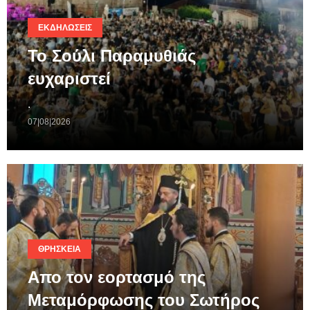
ΕΚΔΗΛΏΣΕΙΣ
Το Σούλι Παραμυθιάς
ευχαριστεί
.
07|08|2026
ΘΡΗΣΚΕΊΑ
Απο τον εορτασμό της
Μεταμόρφωσης του Σωτήρος