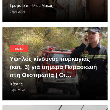
Γράφει ο π. Ηλίας Μάκος
07|08|2026
ΓΕΝΙΚΆ
Υψηλός κίνδυνος πυρκαγιάς
(κατ. 3) για σημερα Παρασκευή
στη Θεσπρωτία | Οι…
Χάρτης
07|08|2026