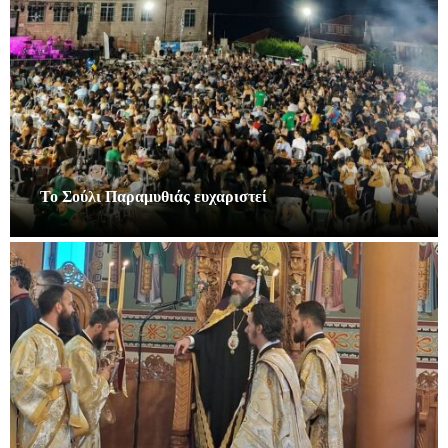
Το Σούλι Παραμυθιάς ευχαριστεί