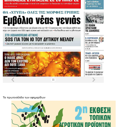
Τα
πρωτοσέλιδα
των
εφημερίδων