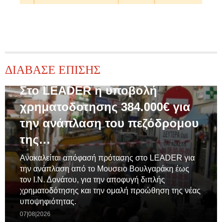
ΔΙΑΒΑΣΕ ΕΠΙΣΗΣ
ΓΕΝΙΚΆ
Στο LEADER η υποβολή
χρηματοδοτησης 384.000€ για
την ανάπλαση του πεζόδρομου
της…
Ανακαλείται απόφασή πρότασης στο LEADER για
την ανάπλαση από το Μουσειο Βουλγαράκη έως
τον Ι.Ν. Δονάτου, για την αποφυγή διπλής
χρηματοδότησης και την ομαλή προώθηση της νέας
υποψηφιότητας.
07|08|2026