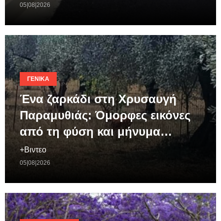
05|08|2026
ΓΕΝΙΚΆ
Ένα ζαρκάδι στη Χρυσαυγή
Παραμυθιάς: Όμορφες εικόνες
από τη φύση και μήνυμα…
+Βιντεο
05|08|2026