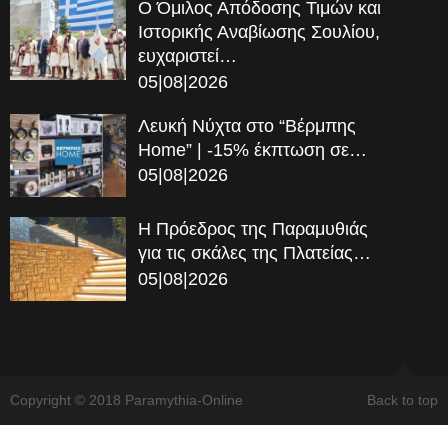
Ο Όμιλος Απόδοσης Τιμών και
Ιστορικής Αναβίωσης Σουλίου,
ευχαριστεί…
05|08|2026
Λευκή Νύχτα στο “Βέρμπης
Home” | -15% έκπτωση σε…
05|08|2026
Η Πρόεδρος της Παραμυθιάς
για τις σκάλες της Πλατείας…
05|08|2026
Copyright © 2018 Paramythia-Online
Back to top