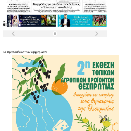
Τα
πρωτοσέλιδα
των
εφημερίδων