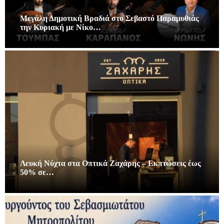
Μεγάλη Δημοτική Βραδιά στο Σεβαστό Παραμυθιάς
την Κυριακή με Νίκο…
Λευκή Νύχτα στα Οπτικά Ζαχάρης – Εκπτώσεις έως
50% σε…