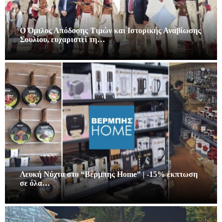
Ο Όμιλος Απόδοσης Τιμών και Ιστορικής Αναβίωσης
Σουλίου, ευχαριστεί τη…
Λευκή Νύχτα στο “Βέρμπης Home” | -15% έκπτωση
σε όλα…