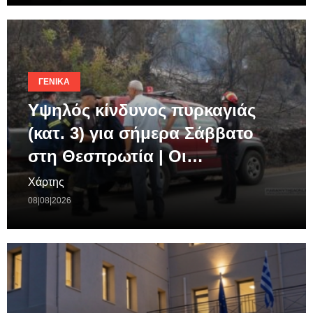
ΓΕΝΙΚΆ
Υψηλός κίνδυνος πυρκαγιάς
(κατ. 3) για σήμερα Σάββατο
στη Θεσπρωτία | Οι…
Χάρτης
08|08|2026