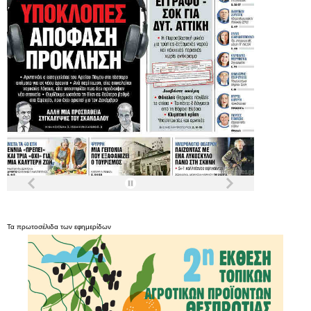
Τα
πρωτοσέλιδα
των
εφημερίδων