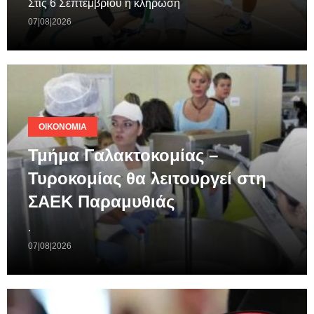
Στις 6 Σεπτεμβρίου η κλήρωση
07|08|2026
ΟΙΚΟΝΟΜΊΑ
Τμήμα Γαλακτοκομίας –
Τυροκομίας θα λειτουργεί στη
ΣΑΕΚ Παραμυθιάς
.
07|08|2026