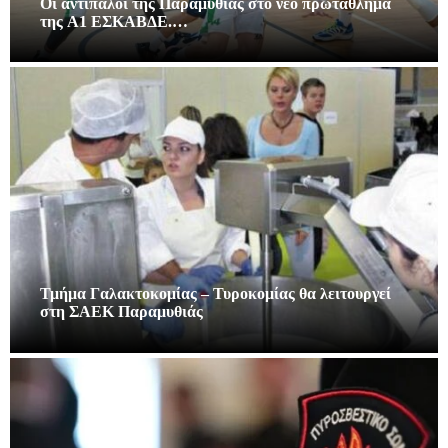
Οι αντίπαλοι της Παραμυθιάς στο νεο πρωτάθλημα
της A1 ΕΣΚΑΒΔΕ.…
Τμήμα Γαλακτοκομίας – Τυροκομίας θα λειτουργεί
στη ΣΑΕΚ Παραμυθιάς