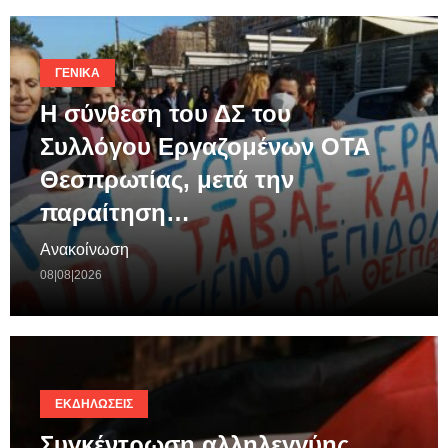
ΓΕΝΙΚΆ
Η σύνθεση του ΔΣ του
Συλλόγου Εργαζομένων ΟΤΑ
Θεσπρωτίας, μετά την
παραίτηση…
Ανακοίνωση
08|08|2026
ΕΚΔΗΛΏΣΕΙΣ
Συγκέντρωση αλληλεγγύης