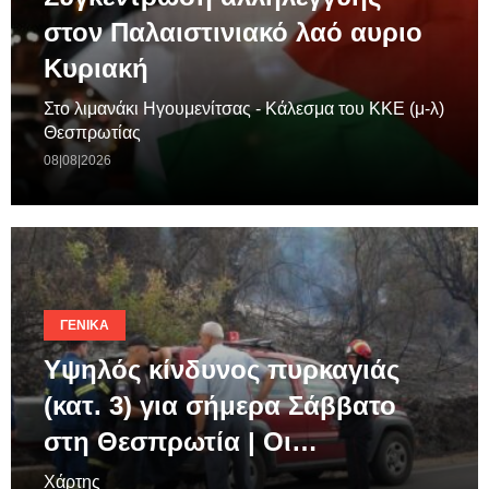
στον Παλαιστινιακό λαό αυριο
Κυριακή
Στο λιμανάκι Ηγουμενίτσας - Κάλεσμα του ΚΚΕ (μ-λ)
Θεσπρωτίας
08|08|2026
ΓΕΝΙΚΆ
Υψηλός κίνδυνος πυρκαγιάς
(κατ. 3) για σήμερα Σάββατο
στη Θεσπρωτία | Οι…
Χάρτης