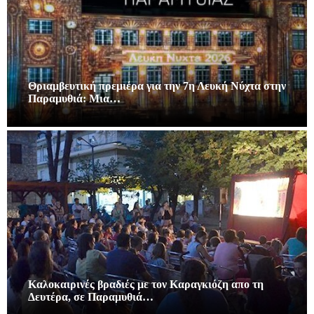
Θριαμβευτική πρεμιέρα για την 7η Λευκή Νύχτα στην
Παραμυθιά: Μια…
Καλοκαιρινές βραδιές με τον Καραγκιόζη απο τη
Δευτέρα, σε Παραμυθιά…