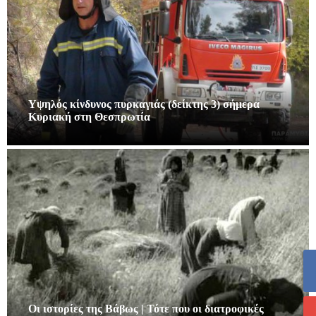
Υψηλός κίνδυνος πυρκαγιάς (δείκτης 3) σήμερα
Κυριακή στη Θεσπρωτία
Οι ιστορίες της Βάβως | Τότε που οι διατροφικές