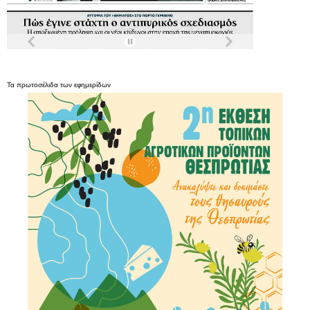
Τα
πρωτοσέλιδα
των
εφημερίδων