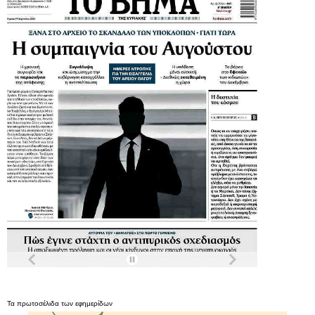
Τα
πρωτοσέλιδα
των
εφημερίδων