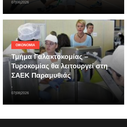
07|08|2026
ΟΙΚΟΝΟΜΊΑ
Τμήμα Γαλακτοκομίας –
Τυροκομίας θα λειτουργεί στη
ΣΑΕΚ Παραμυθιάς
.
07|08|2026