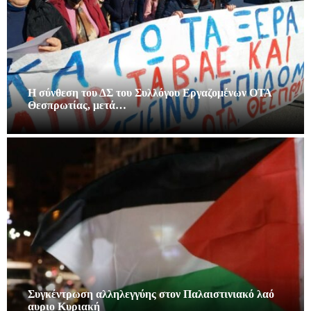
Η σύνθεση του ΔΣ του Συλλόγου Εργαζομένων ΟΤΑ
Θεσπρωτίας, μετά…
Συγκέντρωση αλληλεγγύης στον Παλαιστινιακό λαό
αυριο Κυριακή