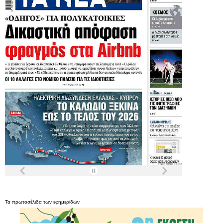
Τα
πρωτοσέλιδα
των
εφημερίδων