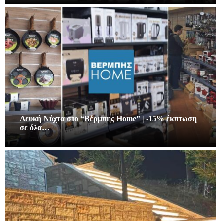
Λευκή Νύχτα στο “Βέρμπης Home” | -15% έκπτωση
σε όλα…