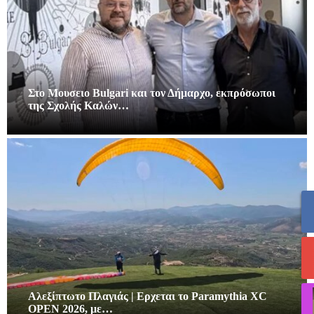
Στο Μουσειο Bulgari και τον Δήμαρχο, εκπρόσωποι
της Σχολής Καλών…
Αλεξίπτωτο Πλαγιάς | Ερχεται το Paramythia XC
OPEN 2026, με…