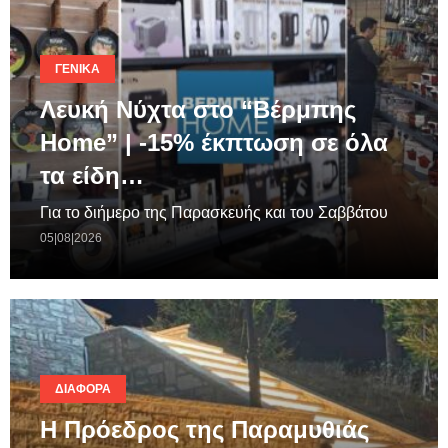
ΓΕΝΙΚΆ
Λευκή Νύχτα στο “Βέρμπης
Home” | -15% έκπτωση σε όλα
τα είδη…
Για το διήμερο της Παρασκευής και του Σαββάτου
05|08|2026
ΔΙΆΦΟΡΑ
Η Πρόεδρος της Παραμυθιάς