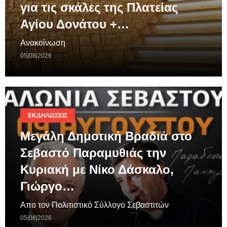
για τις σκάλες της Πλατείας
Αγίου Δονάτου +…
Ανακοίνωση
05|08|2026
ΕΚΔΗΛΏΣΕΙΣ
Μεγάλη Δημοτική Βραδιά στο
Σεβαστό Παραμυθιάς την
Κυριακή με Νίκο Δάσκαλο,
Γιώργο…
Απο τον Πολιτιστικό Σύλλογο Σεβαστιτών
05|08|2026