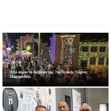
Από αύριο το διήμερο της 7ης Λευκής Νύχτας
Παραμυθιάς