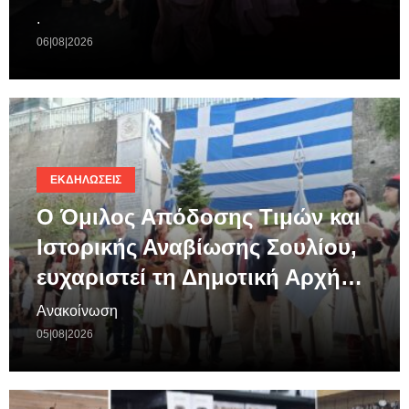
.
06|08|2026
ΕΚΔΗΛΏΣΕΙΣ
Ο Όμιλος Απόδοσης Τιμών και
Ιστορικής Αναβίωσης Σουλίου,
ευχαριστεί τη Δημοτική Αρχή…
Ανακοίνωση
05|08|2026