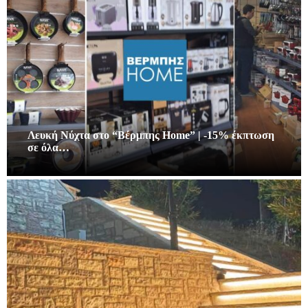
Λευκή Νύχτα στο “Βέρμπης Home” | -15% έκπτωση
σε όλα…