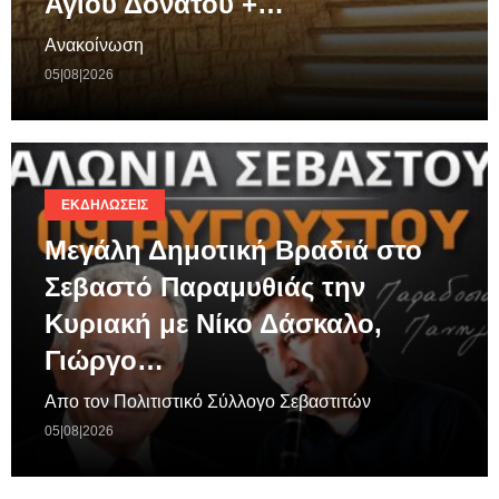
Αγίου Δονάτου +…
Ανακοίνωση
05|08|2026
ΕΚΔΗΛΏΣΕΙΣ
Μεγάλη Δημοτική Βραδιά στο
Σεβαστό Παραμυθιάς την
Κυριακή με Νίκο Δάσκαλο,
Γιώργο…
Απο τον Πολιτιστικό Σύλλογο Σεβαστιτών
05|08|2026