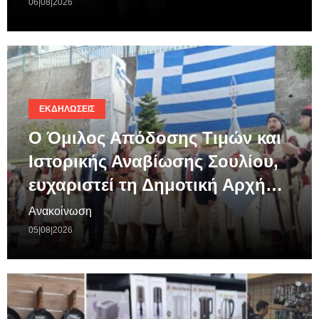
06|08|2026
ΕΚΔΗΛΏΣΕΙΣ
Ο Όμιλος Απόδοσης Τιμών και
Ιστορικής Αναβίωσης Σουλίου,
ευχαριστεί τη Δημοτική Αρχή…
Ανακοίνωση
05|08|2026