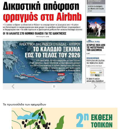
Τα
πρωτοσέλιδα
των
εφημερίδων