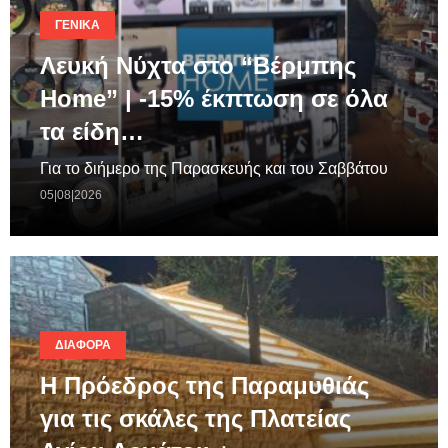
ΓΕΝΙΚΆ
Λευκή Νύχτα στο “Βέρμπης
Home” | -15% έκπτωση σε όλα
τα είδη…
Για το διήμερο της Παρασκευής και του Σαββάτου
05|08|2026
ΔΙΆΦΟΡΑ
Η Πρόεδρος της Παραμυθιάς
για τις σκάλες της Πλατείας