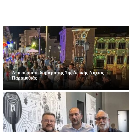
Από αύριο το διήμερο της 7ης Λευκής Νύχτας
Παραμυθιάς