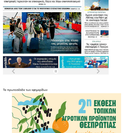
Τα
πρωτοσέλιδα
των
εφημερίδων