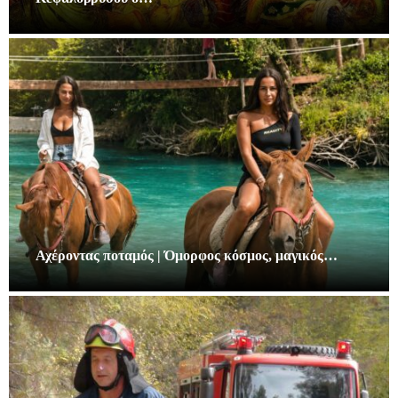
Αχέροντας ποταμός | Όμορφος κόσμος, μαγικός…