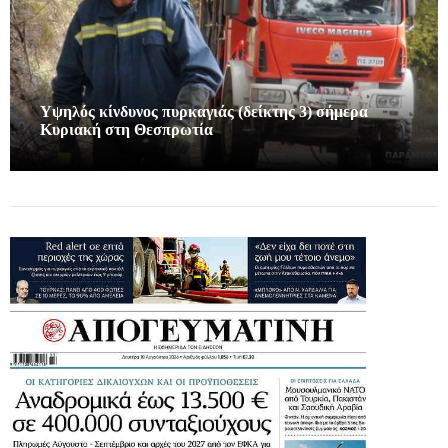
Υψηλός κίνδυνος πυρκαγιάς (δείκτης 3) σήμερα
Κυριακή στη Θεσπρωτία