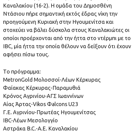
Καναλακίου (16-2). Η ομάδα του Δημοσθένη
Ντάσιου πήρε σημαντική εκτός έδρας νίκη την
προηγούμενη Κυριακή στην Ηγουμενίτσα και
στοχεύει να βάλει δύσκολα στους Καναλακιώτες οι
οποίοι προέρχονται από την ήττα στο ντέρμπι με το
IBC, μία ήττα την οποία θέλουν να δείξουν ότι έχουν
αφήσει πίσω τους.
Tο πρόγραμμα:
MetronGold Μολοσσοί-Λέων Κέρκυρας
Φαίακας Κέρκυρας-Παραμυθιά
Κρόνος Αγρινίου-ΑΓΣ Ιωαννίνων
Αίας Άρτας-Vikos Φalcons U23
Γ.Ε. Αγρινίου-Πρωτέας Ηγουμενίτσας
IBC-Λέων Μεσολογγίο
Αστράκα B.C.-Α.Ε. Καναλακίου