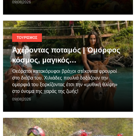
09|08|2026
ΤΟΥΡΙΣΜΌΣ
Αχέροντας ποταμός | Όμορφος
κόσμος, μαγικός…
Θεόρατοι κατακόρυφοι βράχοι στέκονται φρουροί
στο διάβα του. Χιλιάδες πουλιά δοξάζουν την
ομορφιά του ξορκίζοντας έτσι την «μυθική θλίψη»
στο όνομα της χαράς της ζωής!
09|08|2026