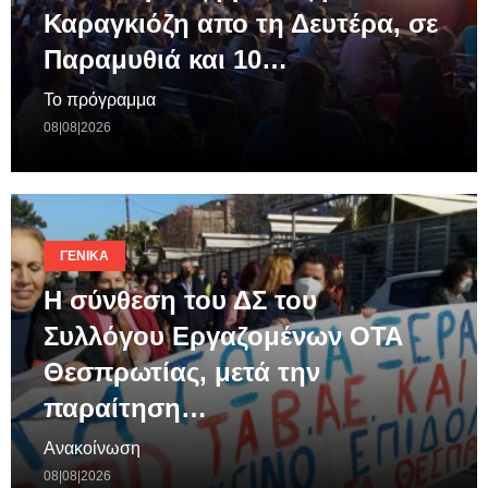
Καραγκιόζη απο τη Δευτέρα, σε
Παραμυθιά και 10…
Το πρόγραμμα
08|08|2026
ΓΕΝΙΚΆ
Η σύνθεση του ΔΣ του
Συλλόγου Εργαζομένων ΟΤΑ
Θεσπρωτίας, μετά την
παραίτηση…
Ανακοίνωση
08|08|2026