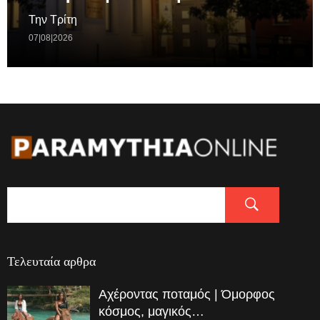
Την Τρίτη
07|08|2026
Τελευταία αρθρα
Αχέροντας ποταμός | Όμορφος
κόσμος, μαγικός…