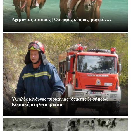
Αχέροντας ποταμός | Όμορφος κόσμος, μαγικός…
Υψηλός κίνδυνος πυρκαγιάς (δείκτης 3) σήμερα
Κυριακή στη Θεσπρωτία