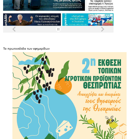
Τα
πρωτοσέλιδα
των
εφημερίδων