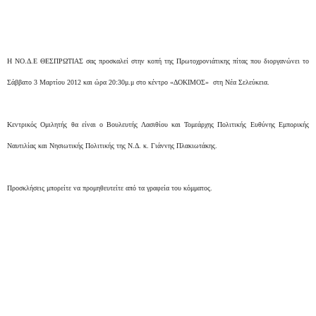
Η ΝΟ.Δ.Ε ΘΕΣΠΡΩΤΙΑΣ σας προσκαλεί στην κοπή της Πρωτοχρονιάτικης πίτας που διοργανώνει το
Σάββατο 3 Μαρτίου 2012 και ώρα 20:30μ.μ στο κέντρο «ΔΟΚΙΜΟΣ» στη Νέα Σελεύκεια.
Κεντρικός Ομιλητής θα είναι ο Βουλευτής Λασιθίου και Τομεάρχης Πολιτικής Ευθύνης Εμπορικής
Ναυτιλίας και Νησιωτικής Πολιτικής της Ν.Δ. κ. Γιάννης Πλακιωτάκης.
Προσκλήσεις μπορείτε να προμηθευτείτε από τα γραφεία του κόμματος.