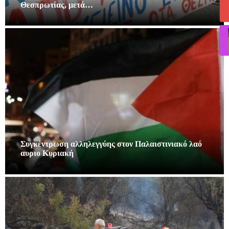
Θεσπρωτίας, μετά…
Συγκέντρωση αλληλεγγύης στον Παλαιστινιακό λαό
αυριο Κυριακή