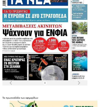
Τα
πρωτοσέλιδα
των
εφημερίδων