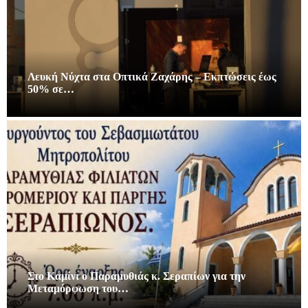
Λευκή Νύχτα στα Οπτικά Ζαχάρης – Εκπτώσεις έως
50% σε…
Στο Καμίνι ο Παραμυθιάς κ. Σεραπίων για την
Μεταμόρφωση του…