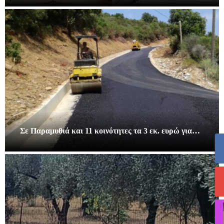
Σε Παραμυθιά και 11 κοινότητες τα 3 εκ. ευρώ για…