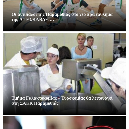
Οι αντίπαλοι της Παραμυθιάς στο νεο πρωτάθλημα
της A1 ΕΣΚΑΒΔΕ.…
Τμήμα Γαλακτοκομίας – Τυροκομίας θα λειτουργεί
στη ΣΑΕΚ Παραμυθιάς