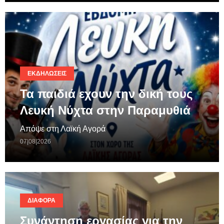
ΕΚΔΗΛΏΣΕΙΣ
Τα παιδιά εχουν την δική τους
Λευκή Νύχτα στην Παραμυθιά
Απόψε στη Λαϊκή Αγορά
07|08|2026
ΔΙΆΦΟΡΑ
Συνάντηση εργασίας για την