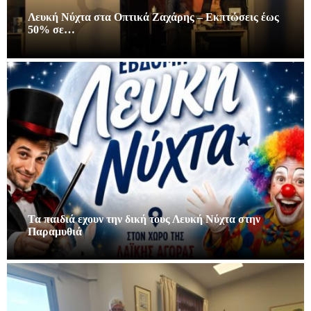
Λευκή Νύχτα στα Οπτικά Ζαχάρης – Εκπτώσεις έως
50% σε…
Τα παιδιά εχουν την δική τους Λευκή Νύχτα στην
Παραμυθιά