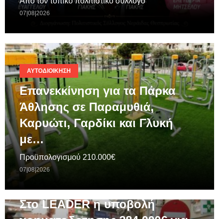
Από τον τοπικό πολιτιστικό σύλλογο
07|08|2026
ΑΥΤΟΔΙΟΊΚΗΣΗ
Επανεκκίνηση για τα Πάρκα
Άθλησης σε Παραμυθιά,
Καρυώτι, Γαρδίκι και Γλυκή
με…
Προϋπολογισμού 210.000€
07|08|2026
ΓΕΝΙΚΆ
Στο LEADER η υποβολή