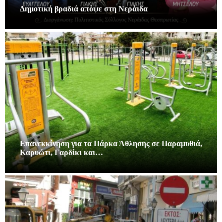
Δημοτική βραδιά απόψε στη Νεράιδα
Επανεκκίνηση για τα Πάρκα Άθλησης σε Παραμυθιά,
Καρυώτι, Γαρδίκι και…