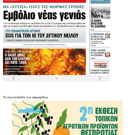
Τα
πρωτοσέλιδα
των
εφημερίδων