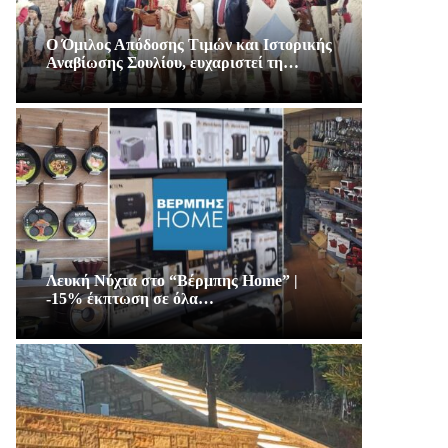
Ο Όμιλος Απόδοσης Τιμών και Ιστορικής
Αναβίωσης Σουλίου, ευχαριστεί τη…
Λευκή Νύχτα στο “Βέρμπης Home” |
-15% έκπτωση σε όλα…