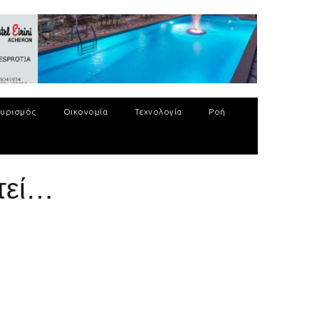
υρισμός
Οικονομία
Τεχνολογία
Ροή
τεί…