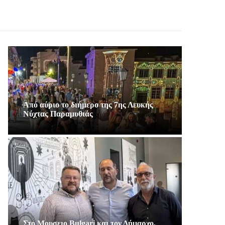
Από αύριο το διήμερο της 7ης Λευκής
Νύχτας Παραμυθιάς
Στο Μουσειο Bulgari και τον Δήμαρχο,