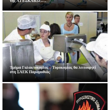
της A1 ΕΣΚΑΒΔΕ.…
Τμήμα Γαλακτοκομίας – Τυροκομίας θα λειτουργεί
στη ΣΑΕΚ Παραμυθιάς