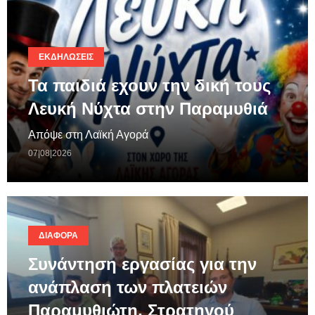
ΕΚΔΗΛΏΣΕΙΣ
Τα παιδιά εχουν την δική τους
Λευκή Νύχτα στην Παραμυθιά
Απόψε στη Λαϊκή Αγορά
07|08|2026
ΔΙΆΦΟΡΑ
Συνάντηση εργασίας για την
ανάπλαση των πλατειών
Παραμυθιώτη, Στρατηγού