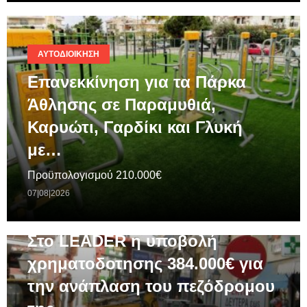
ΑΥΤΟΔΙΟΊΚΗΣΗ
Επανεκκίνηση για τα Πάρκα
Άθλησης σε Παραμυθιά,
Καρυώτι, Γαρδίκι και Γλυκή
με…
Προϋπολογισμού 210.000€
07|08|2026
ΓΕΝΙΚΆ
Στο LEADER η υποβολή
χρηματοδοτησης 384.000€ για
την ανάπλαση του πεζόδρομου