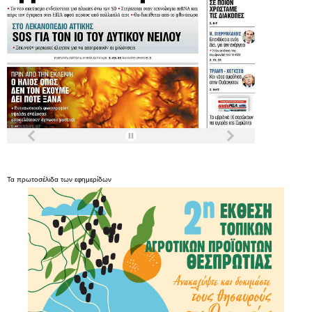
Τα
πρωτοσέλιδα
των
εφημερίδων