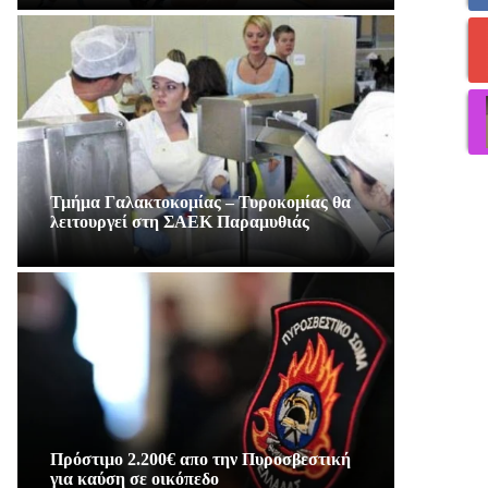
Τμήμα Γαλακτοκομίας – Τυροκομίας θα
λειτουργεί στη ΣΑΕΚ Παραμυθιάς
Πρόστιμο 2.200€ απο την Πυροσβεστική
για καύση σε οικόπεδο