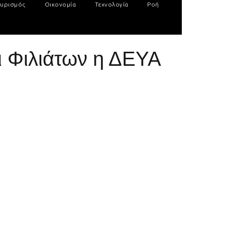
υρισμός
Οικονομία
Τεχνολογία
Ροή
ι Φιλιάτων η ΔΕΥΑ