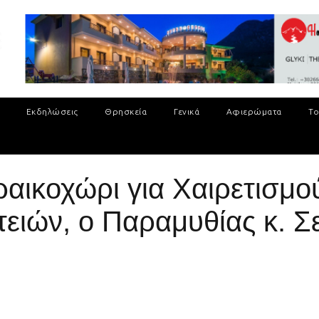
Εκδηλώσεις
Θρησκεία
Γενικά
Αφιερώματα
Το
αικοχώρι για Χαιρετισμο
τειών, ο Παραμυθίας κ. Σ