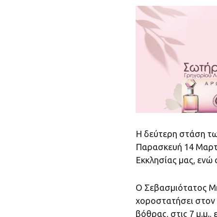
Η δεύτερη στάση τω
Παρασκευή 14 Μαρτ
Εκκλησίας μας, ενώ 
Ο Σεβασμιότατος Μη
χοροστατήσει στον Ι
βό­θρας, στις 7 μ.μ