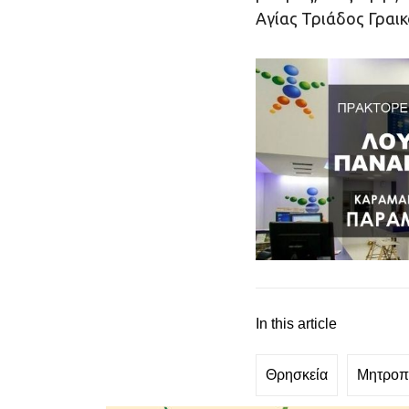
Α­γί­ας Τριάδος Γραι
In this article
Θρησκεία
Μητροπ