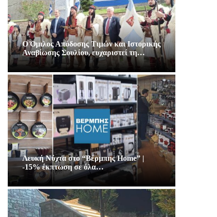
Ο Όμιλος Απόδοσης Τιμών και Ιστορικής
Αναβίωσης Σουλίου, ευχαριστεί τη…
Λευκή Νύχτα στο “Βέρμπης Home” |
-15% έκπτωση σε όλα…