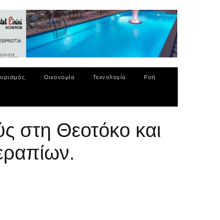
υρισμός
Οικονομία
Τεχνολογία
Ροή
ύς στη Θεοτόκο και
εραπίων.