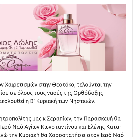
ν Χαιρετισμών στην Θεοτόκο, τελούνται την
ίου σε όλους τους ναούς της Ορθόδοξης
ακολουθεί η Β’ Κυριακή των Νηστειών.
τροπολίτης μας κ Σεραπίων, την Παρασκευή θα
ερό Να­ό Αγίων Κων­σταν­τί­νου και Ελένης Κα­τα­
., ενώ την Κυριακή θα Χοροστατήσει στον Ιερό Να­ό