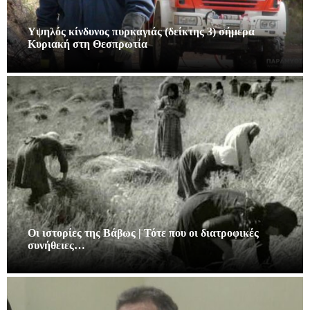
Υψηλός κίνδυνος πυρκαγιάς (δείκτης 3) σήμερα
Κυριακή στη Θεσπρωτία
Οι ιστορίες της Βάβως | Τότε που οι διατροφικές
συνήθειες…