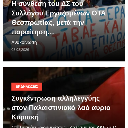
Η σύνθεση του ΔΣ του
Συλλόγου Εργαζομένων ΟΤΑ
Θεσπρωτίας, μετά την
παραίτηση…
Ανακοίνωση
08|08|2026
ΕΚΔΗΛΏΣΕΙΣ
Συγκέντρωση αλληλεγγύης
στον Παλαιστινιακό λαό αυριο
Κυριακή
Στο λιμανάκι Ηγουμενίτσας - Κάλεσμα του ΚΚΕ (μ-λ)