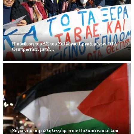
Η σύνθεση του ΔΣ του Συλλόγου Εργαζομένων ΟΤΑ
Θεσπρωτίας, μετά…
Συγκέντρωση αλληλεγγύης στον Παλαιστινιακό λαό