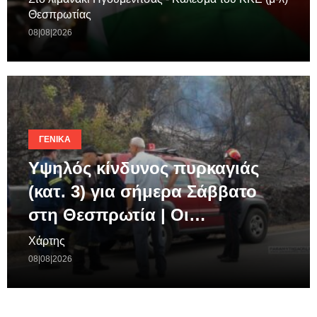
Θεσπρωτίας
08|08|2026
ΓΕΝΙΚΆ
Υψηλός κίνδυνος πυρκαγιάς
(κατ. 3) για σήμερα Σάββατο
στη Θεσπρωτία | Οι…
Χάρτης
08|08|2026