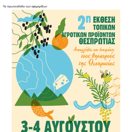
Τα
πρωτοσέλιδα
των
εφημερίδων