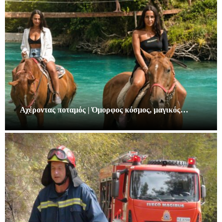
Αχέροντας ποταμός | Όμορφος κόσμος, μαγικός…