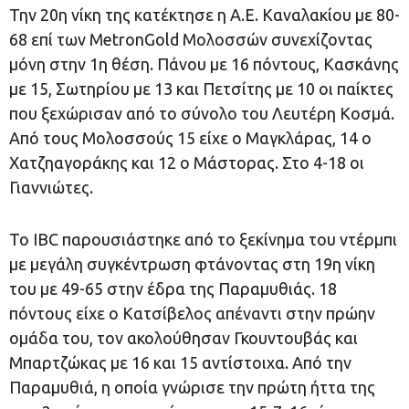
Την 20η νίκη της κατέκτησε η Α.Ε. Καναλακίου με 80-
68 επί των MetronGold Μολοσσών συνεχίζοντας
μόνη στην 1η θέση. Πάνου με 16 πόντους, Κασκάνης
με 15, Σωτηρίου με 13 και Πετσίτης με 10 οι παίκτες
που ξεχώρισαν από το σύνολο του Λευτέρη Κοσμά.
Από τους Μολοσσούς 15 είχε ο Μαγκλάρας, 14 ο
Χατζηαγοράκης και 12 ο Μάστορας. Στο 4-18 οι
Γιαννιώτες.
Το IBC παρουσιάστηκε από το ξεκίνημα του ντέρμπι
με μεγάλη συγκέντρωση φτάνοντας στη 19η νίκη
του με 49-65 στην έδρα της Παραμυθιάς. 18
πόντους είχε ο Κατσίβελος απέναντι στην πρώην
ομάδα του, τον ακολούθησαν Γκουντουβάς και
Μπαρτζώκας με 16 και 15 αντίστοιχα. Από την
Παραμυθιά, η οποία γνώρισε την πρώτη ήττα της