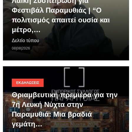
Λαϊκή Συσπείρωση για
Φεστιβάλ Παραμυθιάς | “Ο
πολιτισμός απαιτεί ουσία και
μέτρο,…
Δελτίο τύπου
08|08|2026
ΕΚΔΗΛΏΣΕΙΣ
Θριαμβευτική πρεμιέρα για την
7η Λευκή Νύχτα στην
Παραμυθιά: Μια βραδιά
γεμάτη…