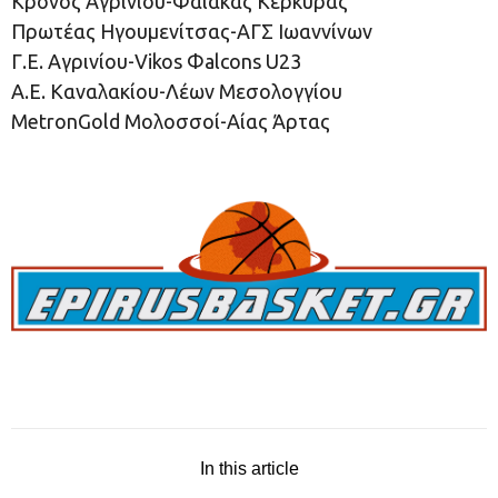
Κρόνος Αγρινίου-Φαίακας Κέρκυρας
Πρωτέας Ηγουμενίτσας-ΑΓΣ Ιωαννίνων
Γ.Ε. Αγρινίου-Vikos Φalcons U23
Α.Ε. Καναλακίου-Λέων Μεσολογγίου
MetronGold Μολοσσοί-Αίας Άρτας
In this article