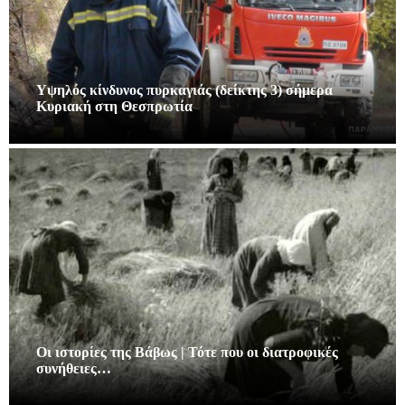
Υψηλός κίνδυνος πυρκαγιάς (δείκτης 3) σήμερα
Κυριακή στη Θεσπρωτία
Οι ιστορίες της Βάβως | Τότε που οι διατροφικές
συνήθειες…