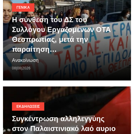
ΓΕΝΙΚΆ
Η σύνθεση του ΔΣ του
Συλλόγου Εργαζομένων ΟΤΑ
Θεσπρωτίας, μετά την
παραίτηση…
Ανακοίνωση
08|08|2026
ΕΚΔΗΛΏΣΕΙΣ
Συγκέντρωση αλληλεγγύης
στον Παλαιστινιακό λαό αυριο