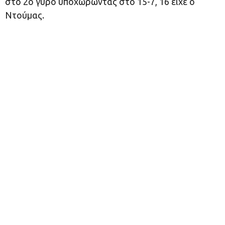
στο 2ο γύρο υποχωρώντας στο 15-7, 16 είχε ο
Ντούμας.