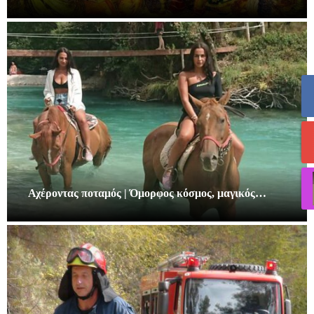
Αχέροντας ποταμός | Όμορφος κόσμος, μαγικός…