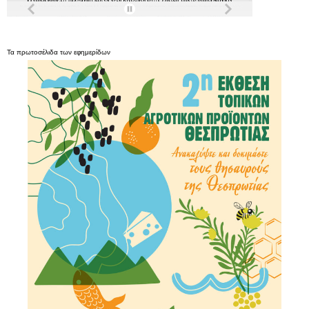
Τα
πρωτοσέλιδα
των
εφημερίδων