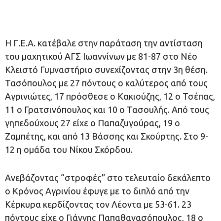
Η Γ.Ε.Α. κατέβαλε στην παράταση την αντίσταση
του μαχητικού ΑΓΣ Ιωαννίνων με 81-87 στο Νέο
Κλειστό Γυμναστήριο συνεχίζοντας στην 3η θέση.
Τασόπουλος με 27 πόντους ο καλύτερος από τους
Αγρινιώτες, 17 πρόσθεσε ο Κακιούζης, 12 ο Τσέπας,
11 ο Γρατσινόπουλος και 10 ο Τασουλής. Από τους
γηπεδούχους 27 είχε ο Παπαζυγούρας, 19 ο
Ζαμπέτης, και από 13 Βάσσης και Σκούρτης. Στο 9-
12 η ομάδα του Νίκου Σκόρδου.
Ανεβάζοντας “στροφές” στο τελευταίο δεκάλεπτο
ο Κρόνος Αγρινίου έφυγε με το διπλό από την
Κέρκυρα κερδίζοντας τον Λέοντα με 53-61. 23
πόντους είχε ο Γιάννης Παπαθανασόπουλος, 18 ο