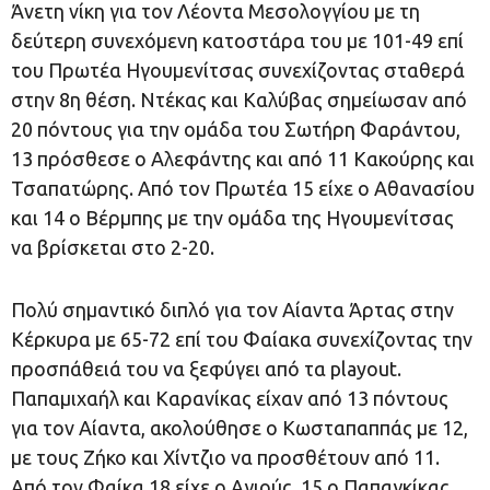
Άνετη νίκη για τον Λέοντα Μεσολογγίου με τη
δεύτερη συνεχόμενη κατοστάρα του με 101-49 επί
του Πρωτέα Ηγουμενίτσας συνεχίζοντας σταθερά
στην 8η θέση. Ντέκας και Καλύβας σημείωσαν από
20 πόντους για την ομάδα του Σωτήρη Φαράντου,
13 πρόσθεσε ο Αλεφάντης και από 11 Κακούρης και
Τσαπατώρης. Από τον Πρωτέα 15 είχε ο Αθανασίου
και 14 ο Βέρμπης με την ομάδα της Ηγουμενίτσας
να βρίσκεται στο 2-20.
Πολύ σημαντικό διπλό για τον Αίαντα Άρτας στην
Κέρκυρα με 65-72 επί του Φαίακα συνεχίζοντας την
προσπάθειά του να ξεφύγει από τα playout.
Παπαμιχαήλ και Καρανίκας είχαν από 13 πόντους
για τον Αίαντα, ακολούθησε ο Κωσταπαππάς με 12,
με τους Ζήκο και Χίντζιο να προσθέτουν από 11.
Από τον Φαίκα 18 είχε ο Αγιούς, 15 ο Παπαγκίκας