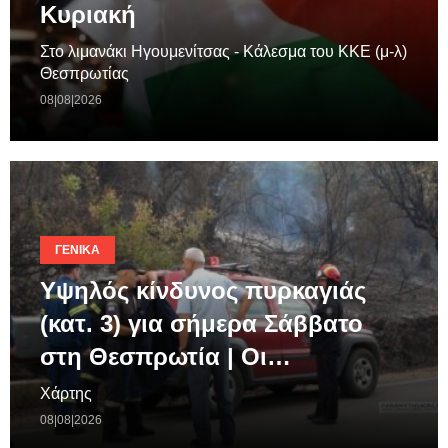
Κυριακή
Στο λιμανάκι Ηγουμενίτσας - Κάλεσμα του ΚΚΕ (μ-λ)
Θεσπρωτίας
08|08|2026
ΓΕΝΙΚΆ
Υψηλός κίνδυνος πυρκαγιάς
(κατ. 3) για σήμερα Σάββατο
στη Θεσπρωτία | Οι…
Χάρτης
08|08|2026