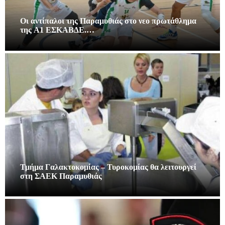
Οι αντίπαλοι της Παραμυθιάς στο νεο πρωτάθλημα
της A1 ΕΣΚΑΒΔΕ.…
Τμήμα Γαλακτοκομίας – Τυροκομίας θα λειτουργεί
στη ΣΑΕΚ Παραμυθιάς