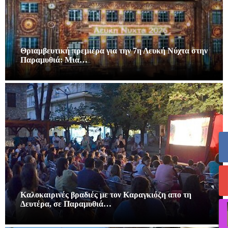
Θριαμβευτική πρεμιέρα για την 7η Λευκή Νύχτα στην
Παραμυθιά: Μια…
Καλοκαιρινές βραδιές με τον Καραγκιόζη απο τη
Δευτέρα, σε Παραμυθιά…