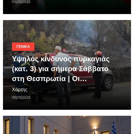
08|08|2026
ΓΕΝΙΚΆ
Υψηλός κίνδυνος πυρκαγιάς
(κατ. 3) για σήμερα Σάββατο
στη Θεσπρωτία | Οι…
Χάρτης
08|08|2026