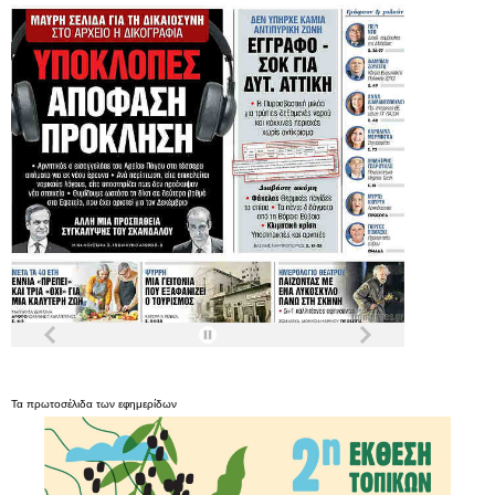
Τα
πρωτοσέλιδα
των
εφημερίδων