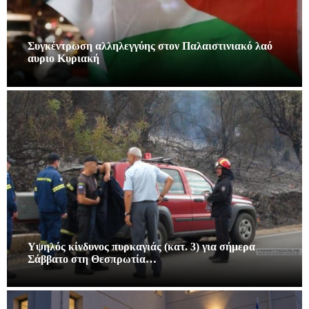
Συγκέντρωση αλληλεγγύης στον Παλαιστινιακό λαό
αυριο Κυριακή
Υψηλός κίνδυνος πυρκαγιάς (κατ. 3) για σήμερα
Σάββατο στη Θεσπρωτία…