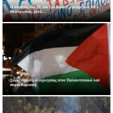
Η σύνθεση του ΔΣ του Συλλόγου Εργαζομένων ΟΤΑ
Θεσπρωτίας, μετά…
Συγκέντρωση αλληλεγγύης στον Παλαιστινιακό λαό
αυριο Κυριακή