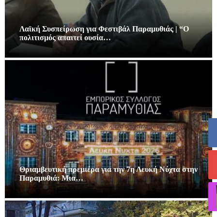
Λαϊκή Συσπείρωση για Φεστιβάλ Παραμυθιάς | “Ο
πολιτισμός απαιτεί ουσία…
Θριαμβευτική πρεμιέρα για την 7η Λευκή Νύχτα στην
Παραμυθιά: Μια…