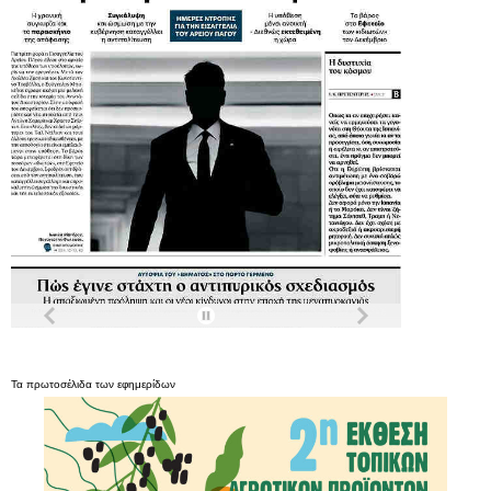
Τα
πρωτοσέλιδα
των
εφημερίδων