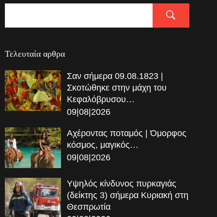
Τελευταία αρθρα
Σαν σήμερα 09.08.1823 |
Σκοτώθηκε στην μάχη του
Κεφαλόβρυσου…
09|08|2026
Αχέροντας ποταμός | Όμορφος
κόσμος, μαγικός…
09|08|2026
Υψηλός κίνδυνος πυρκαγιάς
(δείκτης 3) σήμερα Κυριακή στη
Θεσπρωτία