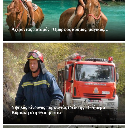
Αχέροντας ποταμός | Όμορφος κόσμος, μαγικός…
Υψηλός κίνδυνος πυρκαγιάς (δείκτης 3) σήμερα
Κυριακή στη Θεσπρωτία