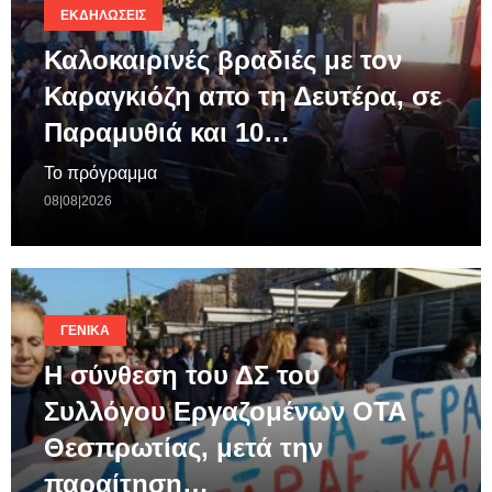
ΕΚΔΗΛΏΣΕΙΣ
Καλοκαιρινές βραδιές με τον
Καραγκιόζη απο τη Δευτέρα, σε
Παραμυθιά και 10…
Το πρόγραμμα
08|08|2026
ΓΕΝΙΚΆ
Η σύνθεση του ΔΣ του
Συλλόγου Εργαζομένων ΟΤΑ
Θεσπρωτίας, μετά την
παραίτηση…