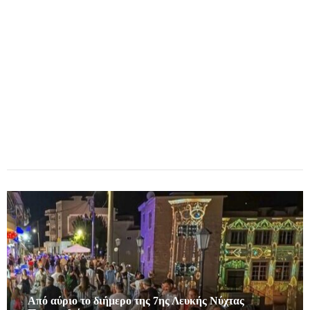
Από αύριο το διήμερο της 7ης Λευκής Νύχτας