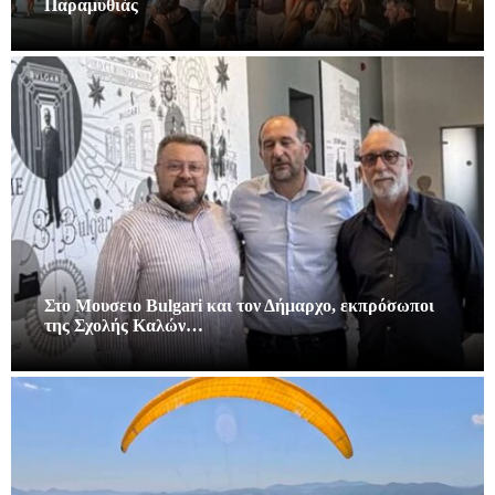
Παραμυθιάς
Στο Μουσειο Bulgari και τον Δήμαρχο, εκπρόσωποι
της Σχολής Καλών…