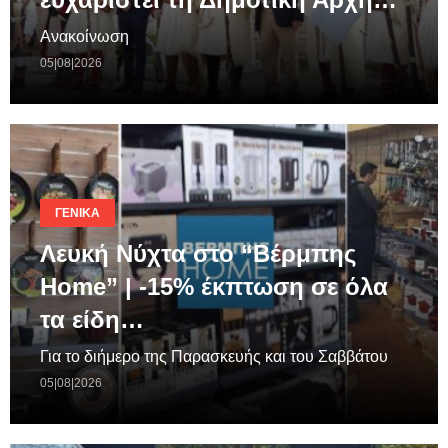
Ανακοίνωση
05|08|2026
ΓΕΝΙΚΆ
Λευκή Νύχτα στο “Βέρμπης
Home” | -15% έκπτωση σε όλα
τα είδη…
Για το διήμερο της Παρασκευής και του Σαββάτου
05|08|2026