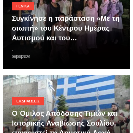
ΓΕΝΙΚΆ
Συγκίνησε η παράσταση «Με τη
σιωπή» του Κέντρου Ημέρας
Αυτισμού και του…
.
06|08|2026
ΕΚΔΗΛΏΣΕΙΣ
Ο Όμιλος Απόδοσης Τιμών και
Ιστορικής Αναβίωσης Σουλίου,
ευχαριστεί τη Δημοτική Αρχή…