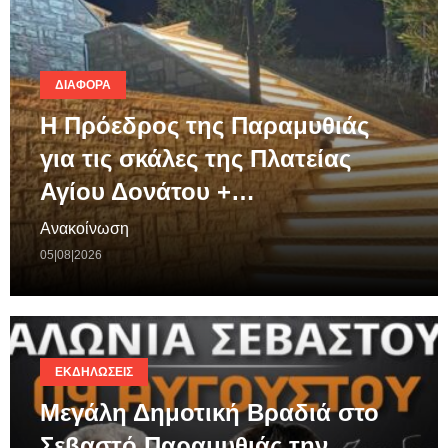
ΔΙΆΦΟΡΑ
Η Πρόεδρος της Παραμυθιάς
για τις σκάλες της Πλατείας
Αγίου Δονάτου +…
Ανακοίνωση
05|08|2026
ΕΚΔΗΛΏΣΕΙΣ
Μεγάλη Δημοτική Βραδιά στο
Σεβαστό Παραμυθιάς την