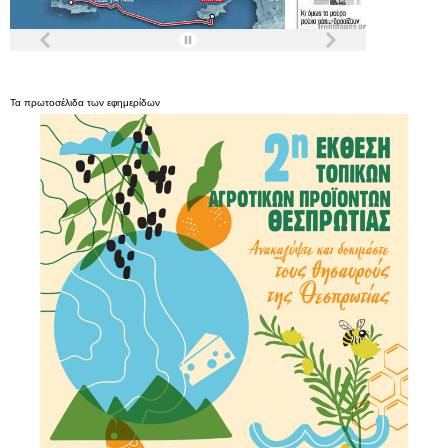
Τα
πρωτοσέλιδα
των
εφημερίδων