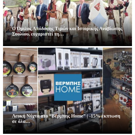
Ο Όμιλος Απόδοσης Τιμών και Ιστορικής Αναβίωσης
Σουλίου, ευχαριστεί τη…
Λευκή Νύχτα στο “Βέρμπης Home” | -15% έκπτωση
σε όλα…