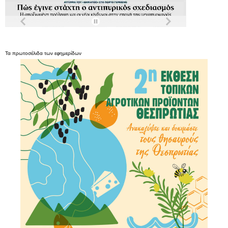
Τα
πρωτοσέλιδα
των
εφημερίδων