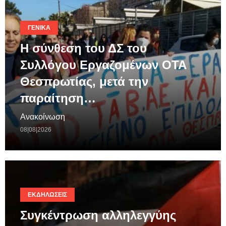
ΓΕΝΙΚΆ
Η σύνθεση του ΔΣ του
Συλλόγου Εργαζομένων ΟΤΑ
Θεσπρωτίας, μετά την
παραίτηση…
Ανακοίνωση
08|08|2026
ΕΚΔΗΛΏΣΕΙΣ
Συγκέντρωση αλληλεγγύης