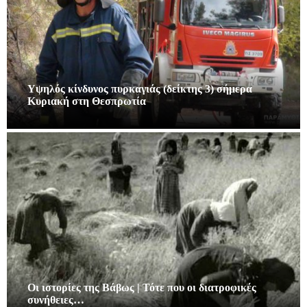
Υψηλός κίνδυνος πυρκαγιάς (δείκτης 3) σήμερα
Κυριακή στη Θεσπρωτία
Οι ιστορίες της Βάβως | Τότε που οι διατροφικές
συνήθειες…