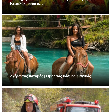
Κεφαλόβρυσου ο…
Αχέροντας ποταμός | Όμορφος κόσμος, μαγικός…