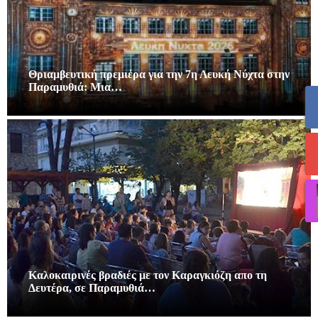
Θριαμβευτική πρεμιέρα για την 7η Λευκή Νύχτα στην
Παραμυθιά: Μια…
Καλοκαιρινές βραδιές με τον Καραγκιόζη απο τη
Δευτέρα, σε Παραμυθιά…