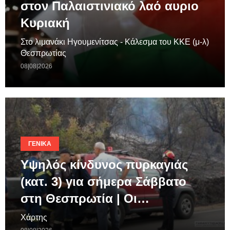
στον Παλαιστινιακό λαό αυριο
Κυριακή
Στο λιμανάκι Ηγουμενίτσας - Κάλεσμα του ΚΚΕ (μ-λ)
Θεσπρωτίας
08|08|2026
ΓΕΝΙΚΆ
Υψηλός κίνδυνος πυρκαγιάς
(κατ. 3) για σήμερα Σάββατο
στη Θεσπρωτία | Οι…
Χάρτης