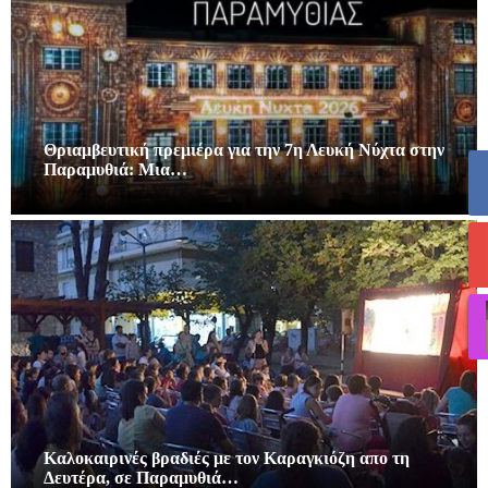
Θριαμβευτική πρεμιέρα για την 7η Λευκή Νύχτα στην
Παραμυθιά: Μια…
Καλοκαιρινές βραδιές με τον Καραγκιόζη απο τη
Δευτέρα, σε Παραμυθιά…