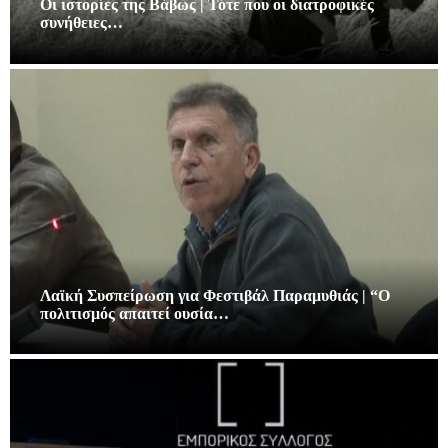
Οι ιστορίες της Βάβως | Τότε που οι διατροφικές
συνήθειες…
Λαϊκή Συσπείρωση για Φεστιβάλ Παραμυθιάς | “Ο
πολιτισμός απαιτεί ουσία…