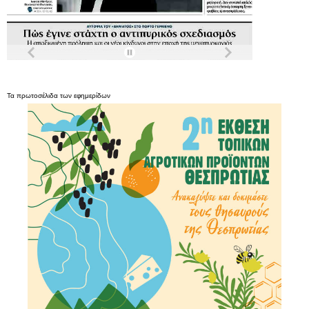
Τα
πρωτοσέλιδα
των
εφημερίδων