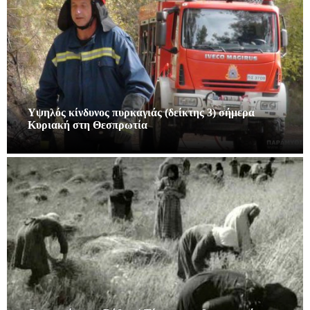
Υψηλός κίνδυνος πυρκαγιάς (δείκτης 3) σήμερα
Κυριακή στη Θεσπρωτία