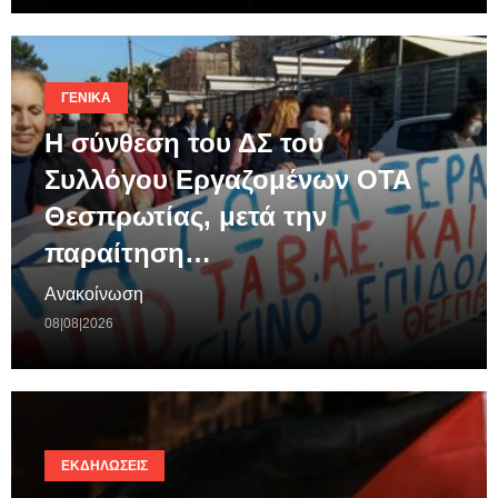
ΓΕΝΙΚΆ
Η σύνθεση του ΔΣ του
Συλλόγου Εργαζομένων ΟΤΑ
Θεσπρωτίας, μετά την
παραίτηση…
Ανακοίνωση
08|08|2026
ΕΚΔΗΛΏΣΕΙΣ