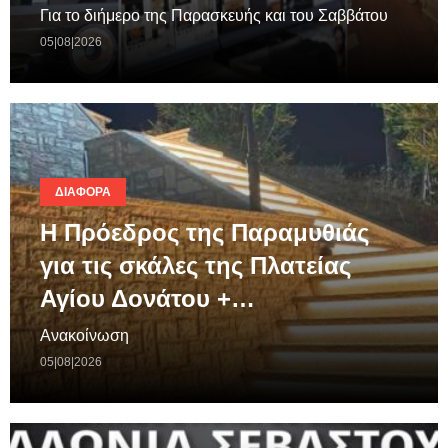
Για το διήμερο της Παρασκευής και του Σαββάτου
05|08|2026
ΔΙΆΦΟΡΑ
Η Πρόεδρος της Παραμυθιάς
για τις σκάλες της Πλατείας
Αγίου Δονάτου +…
Ανακοίνωση
05|08|2026