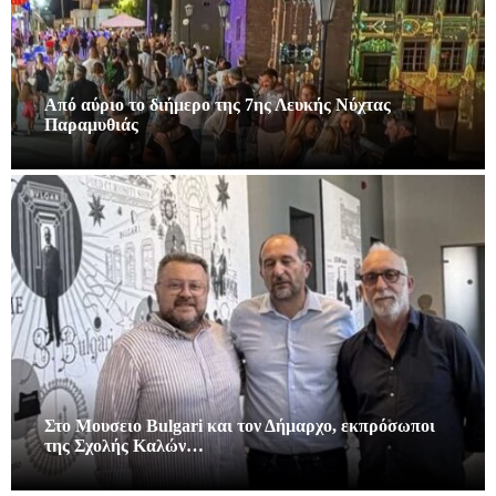
Από αύριο το διήμερο της 7ης Λευκής Νύχτας
Παραμυθιάς
Στο Μουσειο Bulgari και τον Δήμαρχο, εκπρόσωποι
της Σχολής Καλών…