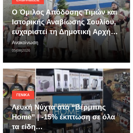
ΕΚΔΗΛΏΣΕΙΣ
Ο Όμιλος Απόδοσης Τιμών και
Ιστορικής Αναβίωσης Σουλίου,
ευχαριστεί τη Δημοτική Αρχή…
Ανακοίνωση
05|08|2026
ΓΕΝΙΚΆ
Λευκή Νύχτα στο “Βέρμπης
Home” | -15% έκπτωση σε όλα
τα είδη…