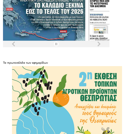
Τα
πρωτοσέλιδα
των
εφημερίδων