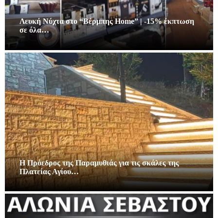
Λευκή Νύχτα στο “Βέρμπης Home” | -15% έκπτωση
σε όλα…
Η Πρόεδρος της Παραμυθιάς για τις σκάλες της
Πλατείας Αγίου…