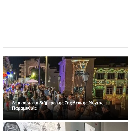
Από αύριο το διήμερο της 7ης Λευκής Νύχτας
Παραμυθιάς