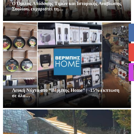
Ο Όμιλος Απόδοσης Τιμών και Ιστορικής Αναβίωσης
Σουλίου, ευχαριστεί τη…
Λευκή Νύχτα στο “Βέρμπης Home” | -15% έκπτωση
σε όλα…