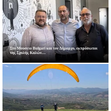
Στο Μουσειο Bulgari και τον Δήμαρχο, εκπρόσωποι
της Σχολής Καλών…