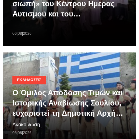
σιωπή» του Κέντρου Ημέρας
Αυτισμού και του…
.
06|08|2026
ΕΚΔΗΛΏΣΕΙΣ
Ο Όμιλος Απόδοσης Τιμών και
Ιστορικής Αναβίωσης Σουλίου,
ευχαριστεί τη Δημοτική Αρχή…
Ανακοίνωση
05|08|2026