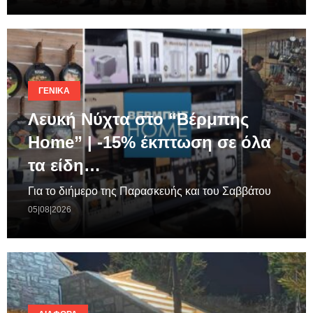
ΓΕΝΙΚΆ
Λευκή Νύχτα στο “Βέρμπης
Home” | -15% έκπτωση σε όλα
τα είδη…
Για το διήμερο της Παρασκευής και του Σαββάτου
05|08|2026