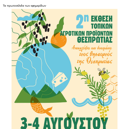
Τα
πρωτοσέλιδα
των
εφημερίδων