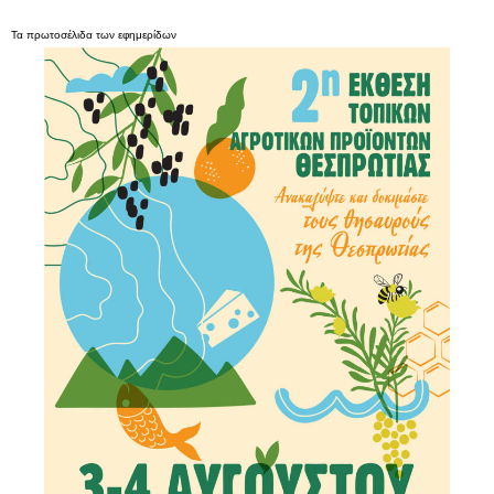
Τα
πρωτοσέλιδα
των
εφημερίδων