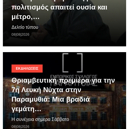
πολιτισμός απαιτεί ουσία και
μέτρο,…
Δελτίο τύπου
08|08|2026
ΕΚΔΗΛΏΣΕΙΣ
Θριαμβευτική πρεμιέρα για την
7η Λευκή Νύχτα στην
Παραμυθιά: Μια βραδιά
γεμάτη…
Η συνέχεια σημερα Σάββατο
08|08|2026