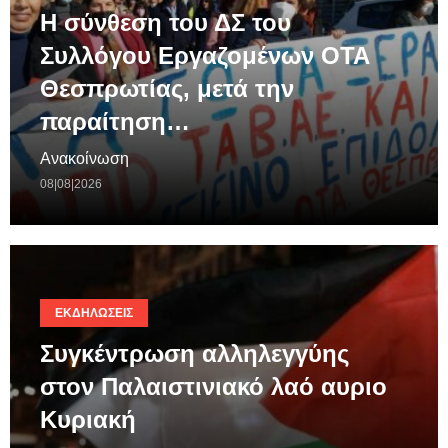
Η σύνθεση του ΔΣ του
Συλλόγου Εργαζομένων ΟΤΑ
Θεσπρωτίας, μετά την
παραίτηση…
Ανακοίνωση
08|08|2026
ΕΚΔΗΛΏΣΕΙΣ
Συγκέντρωση αλληλεγγύης
στον Παλαιστινιακό λαό αυριο
Κυριακή