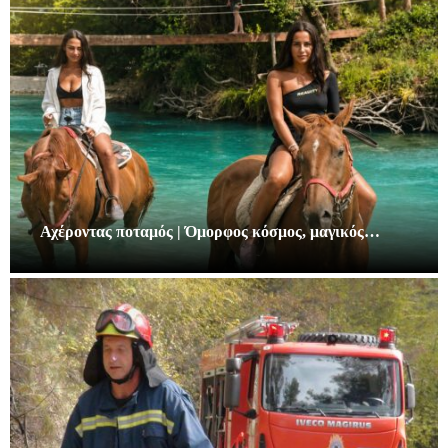
Αχέροντας ποταμός | Όμορφος κόσμος, μαγικός…