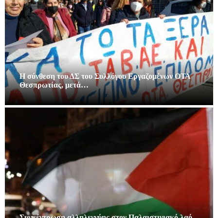
Η σύνθεση του ΔΣ του Συλλόγου Εργαζομένων ΟΤΑ
Θεσπρωτίας, μετά…
Συγκέντρωση αλληλεγγύης στον Παλαιστινιακό λαό