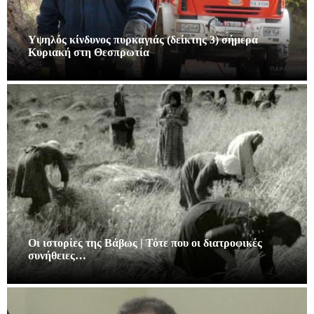
Υψηλός κίνδυνος πυρκαγιάς (δείκτης 3) σήμερα
Κυριακή στη Θεσπρωτία
Οι ιστορίες της Βάβως | Τότε που οι διατροφικές
συνήθειες…