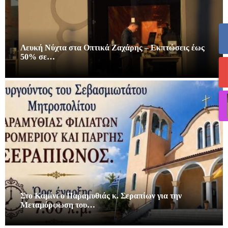
Λευκή Νύχτα στα Οπτικά Ζαχάρης – Εκπτώσεις έως
50% σε…
Στο Καμίνι ο Παραμυθιάς κ. Σεραπίων για την
Μεταμόρφωση του…