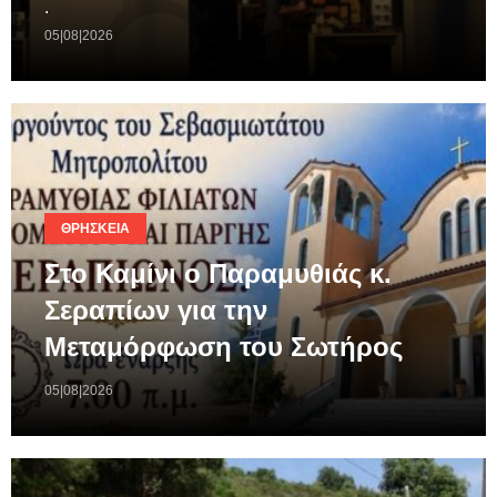
.
05|08|2026
ΘΡΗΣΚΕΊΑ
Στο Καμίνι ο Παραμυθιάς κ.
Σεραπίων για την
Μεταμόρφωση του Σωτήρος
05|08|2026