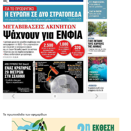
Τα
πρωτοσέλιδα
των
εφημερίδων