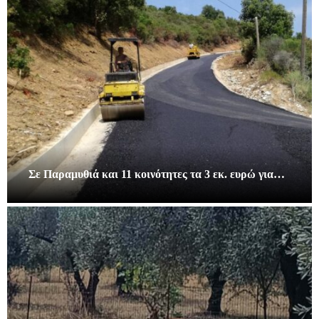
Σε Παραμυθιά και 11 κοινότητες τα 3 εκ. ευρώ για…