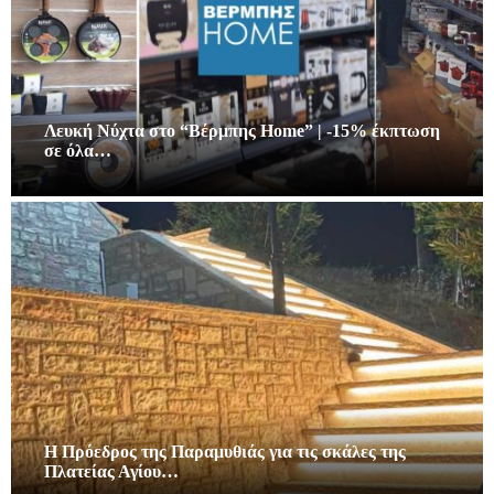
Λευκή Νύχτα στο “Βέρμπης Home” | -15% έκπτωση
σε όλα…
Η Πρόεδρος της Παραμυθιάς για τις σκάλες της
Πλατείας Αγίου…