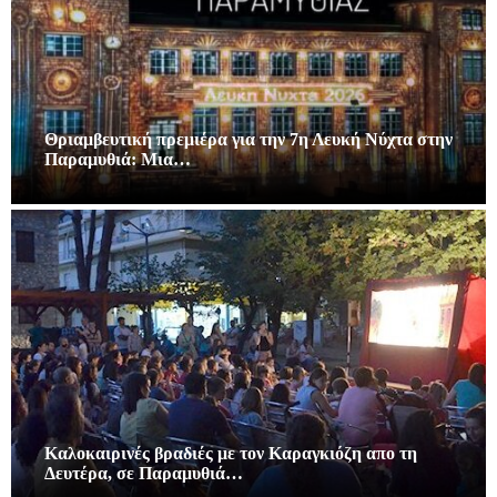
Θριαμβευτική πρεμιέρα για την 7η Λευκή Νύχτα στην
Παραμυθιά: Μια…
Καλοκαιρινές βραδιές με τον Καραγκιόζη απο τη
Δευτέρα, σε Παραμυθιά…