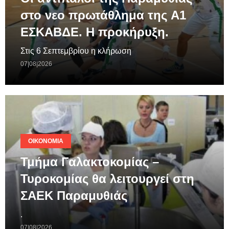
στο νεο πρωτάθλημα της A1
ΕΣΚΑΒΔΕ. Η προκήρυξη.
Στις 6 Σεπτεμβρίου η κλήρωση
07|08|2026
ΟΙΚΟΝΟΜΊΑ
Τμήμα Γαλακτοκομίας –
Τυροκομίας θα λειτουργεί στη
ΣΑΕΚ Παραμυθιάς
.
07|08|2026