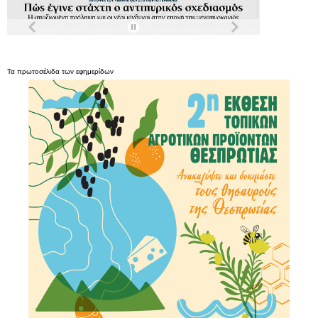
Τα
πρωτοσέλιδα
των
εφημερίδων