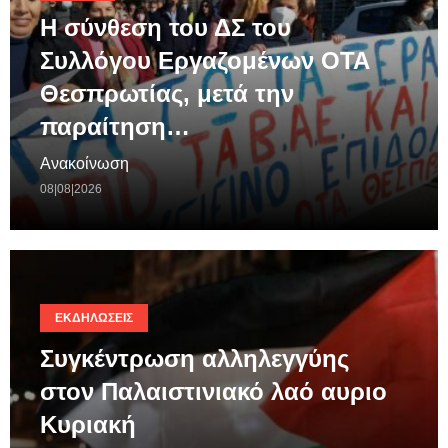
Η σύνθεση του ΔΣ του
Συλλόγου Εργαζομένων ΟΤΑ
Θεσπρωτίας, μετά την
παραίτηση…
Ανακοίνωση
08|08|2026
ΕΚΔΗΛΏΣΕΙΣ
Συγκέντρωση αλληλεγγύης
στον Παλαιστινιακό λαό αυριο
Κυριακή