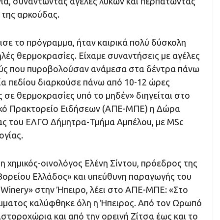
ια, συναντώντας αγέλες λύκων και περπατώντας
 της αρκούδας.
ισε το πρόγραμμα, ήταν καιρικά πολύ δύσκολη
ηλές θερμοκρασίες. Είχαμε συναντήσεις με αγέλες
ούς που πυροβολούσαν ανάμεσα στα δέντρα πάνω
ία πεδίου διαρκούσε πάνω από 10-12 ώρες
 σε θερμοκρασίες υπό το μηδέν» διηγείται στο
κό Πρακτορείο Ειδήσεων (ΑΠΕ-ΜΠΕ) η Δώρα
ας του ΕΛΓΟ Δήμητρα-Τμήμα Αμπέλου, με ΜSc
ογίας.
 η χημικός-οινολόγος Ελένη Σίντου, πρόεδρος της
Βορείου Ελλάδος» και υπεύθυνη παραγωγής του
 Winery» στην Ήπειρο, λέει στο ΑΠΕ-ΜΠΕ: «Στο
μματος καλύφθηκε όλη η Ήπειρος. Από τον Ωρωπό
στοροχώρια και από την ορεινή Ζίτσα έως και το