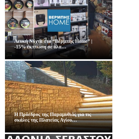
Λευκή Νύχτα στο “Βέρμπης Home” |
-15% έκπτωση σε όλα…
Η Πρόεδρος της Παραμυθιάς για τις
σκάλες της Πλατείας Αγίου…