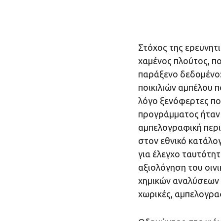
Στόχος της ερευνητ
χαμένος πλούτος, πο
παράξενο δεδομένο:
ποικιλιών αμπέλου π
λόγο ξενόφερτες ποι
προγράμματος ήταν 
αμπελογραφική περι
στον εθνικό κατάλογ
για έλεγχο ταυτότη
αξιολόγηση του οιν
χημικών αναλύσεων 
χωρικές, αμπελογρα