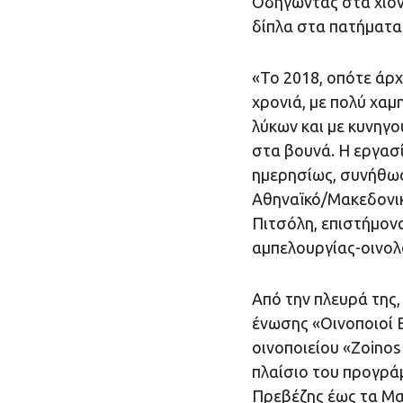
Οδηγώντας στα χιόν
δίπλα στα πατήματα
«Το 2018, οπότε άρχ
χρονιά, με πολύ χαμ
λύκων και με κυνηγ
στα βουνά. Η εργασ
ημερησίως, συνήθως
Αθηναϊκό/Μακεδονι
Πιτσόλη, επιστήμον
αμπελουργίας-οινολ
Από την πλευρά της,
ένωσης «Οινοποιοί 
οινοποιείου «Zoinos
πλαίσιο του προγρά
Πρεβέζης έως τα Μα