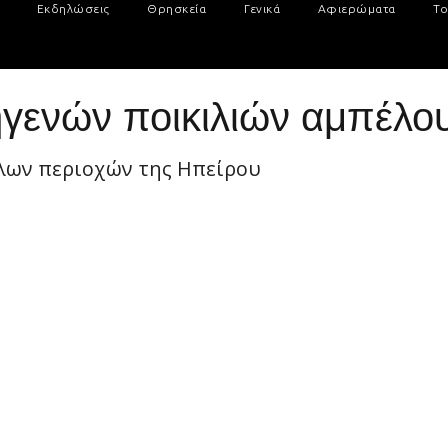
Εκδηλώσεις
Θρησκεία
Γενικά
Αφιερώματα
Το
ηγενών ποικιλιών αμπέλο
λων περιοχών της Ηπείρου