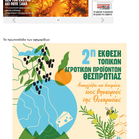
Τα
πρωτοσέλιδα
των
εφημερίδων