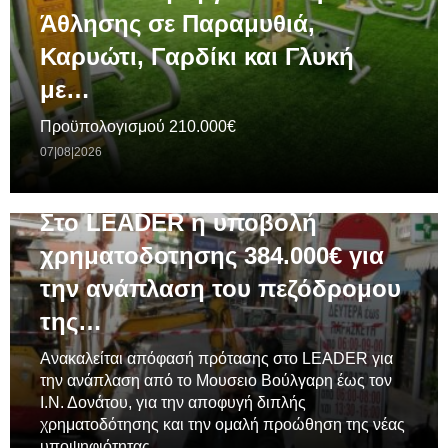
Άθλησης σε Παραμυθιά,
Καρυώτι, Γαρδίκι και Γλυκή
με…
Προϋπολογισμού 210.000€
07|08|2026
ΓΕΝΙΚΆ
Στο LEADER η υποβολή
χρηματοδοτησης 384.000€ για
την ανάπλαση του πεζόδρομου
της…
Ανακαλείται απόφασή πρότασης στο LEADER για
την ανάπλαση από το Μουσειο Βούλγαρη έως τον
Ι.Ν. Δονάτου, για την αποφυγή διπλής
χρηματοδότησης και την ομαλή προώθηση της νέας
υποψηφιότητας.