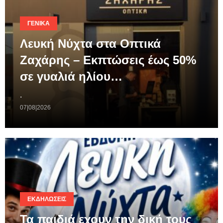
ΓΕΝΙΚΆ
Λευκή Νύχτα στα Οπτικά
Ζαχάρης – Εκπτώσεις έως 50%
σε γυαλιά ηλίου…
.
07|08|2026
ΕΚΔΗΛΏΣΕΙΣ
Τα παιδιά εχουν την δική τους