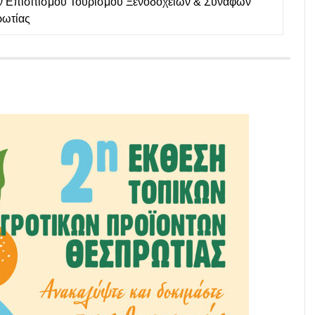
 Επισιτισμού Τουρισμού Ξενοδοχείων & Συναφών
ωτίας