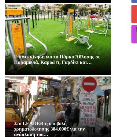
Επανεκκίνηση για τα Πάρκα Άθλησης σε
Παραμυθιά, Καρυώτι, Γαρδίκι και…
Στο LEADER η υποβολή
χρηματοδοτησης 384.000€ για την
ανάπλαση του…