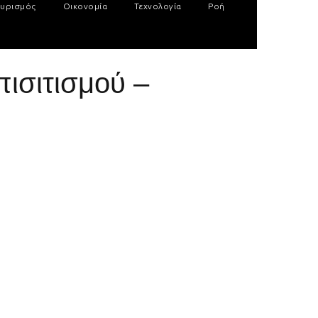
υρισμός
Οικονομία
Τεχνολογία
Ροή
ισιτισμού –