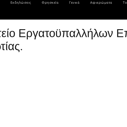
Εκδηλώσεις
Θρησκεία
Γενικά
Αφιερώματα
Το
τείο Εργατοϋπαλλήλων Επ
ίας.