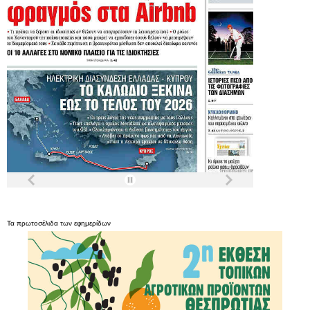
Τα
πρωτοσέλιδα
των
εφημερίδων