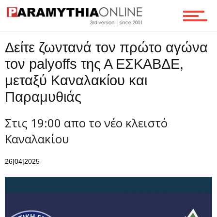
Τεχνολογία
Δείτε ζωντανά τον πρώτο αγώνα
τον palyoffs της Α ΕΣΚΑΒΔΕ,
μεταξύ Καναλακίου και
Ροή
Παραμυθιάς
Στις 19:00 απο το νέο κλειστό
Επικοινωνία
Καναλακίου
26|04|2025