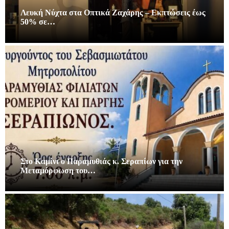
Λευκή Νύχτα στα Οπτικά Ζαχάρης – Εκπτώσεις έως
50% σε…
Στο Καμίνι ο Παραμυθιάς κ. Σεραπίων για την
Μεταμόρφωση του…