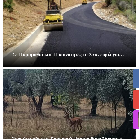
Σε Παραμυθιά και 11 κοινότητες τα 3 εκ. ευρώ για…
Ένα ζαρκάδι στη Χρυσαυγή Παραμυθιάς: Όμορφες