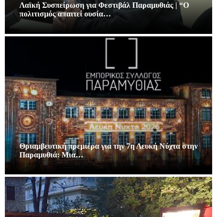
Λαϊκή Συσπείρωση για Φεστιβάλ Παραμυθιάς | “Ο
πολιτισμός απαιτεί ουσία…
Θριαμβευτική πρεμιέρα για την 7η Λευκή Νύχτα στην
Παραμυθιά: Μια…