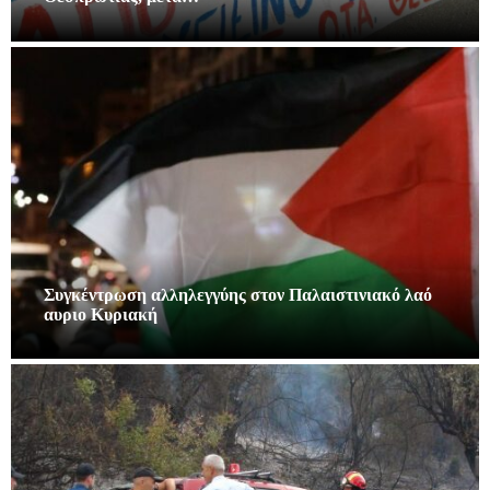
Συγκέντρωση αλληλεγγύης στον Παλαιστινιακό λαό
αυριο Κυριακή