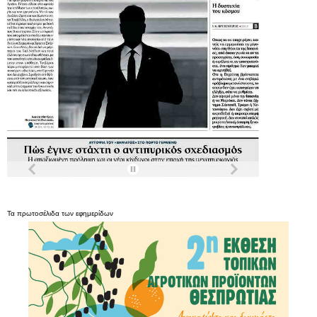
Τα
πρωτοσέλιδα
των
εφημερίδων