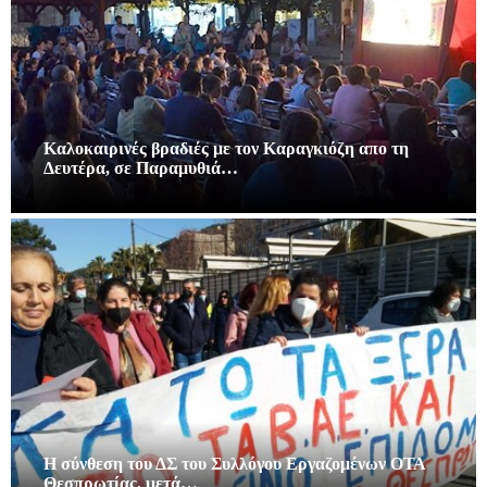
Καλοκαιρινές βραδιές με τον Καραγκιόζη απο τη
Δευτέρα, σε Παραμυθιά…
Η σύνθεση του ΔΣ του Συλλόγου Εργαζομένων ΟΤΑ
Θεσπρωτίας, μετά…