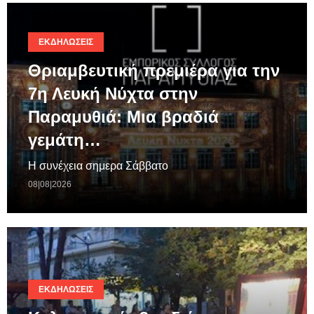
ΕΚΔΗΛΏΣΕΙΣ
Θριαμβευτική πρεμιέρα για την
7η Λευκή Νύχτα στην
Παραμυθιά: Μια βραδιά
γεμάτη…
Η συνέχεια σημερα Σάββατο
08|08|2026
ΕΚΔΗΛΏΣΕΙΣ