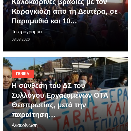
Καλοκαιρινές βραδιές με τον
Καραγκιόζη απο τη Δευτέρα, σε
Παραμυθιά και 10…
Το πρόγραμμα
08|08|2026
ΓΕΝΙΚΆ
Η σύνθεση του ΔΣ του
Συλλόγου Εργαζομένων ΟΤΑ
Θεσπρωτίας, μετά την
παραίτηση…
Ανακοίνωση