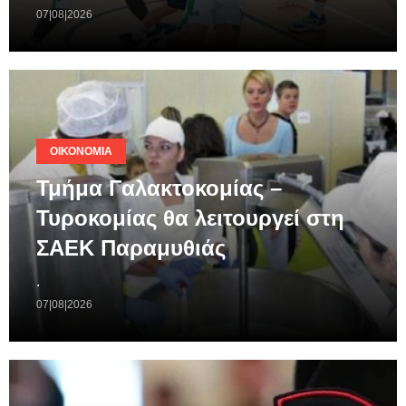
07|08|2026
ΟΙΚΟΝΟΜΊΑ
Τμήμα Γαλακτοκομίας –
Τυροκομίας θα λειτουργεί στη
ΣΑΕΚ Παραμυθιάς
.
07|08|2026