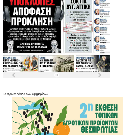
Τα
πρωτοσέλιδα
των
εφημερίδων