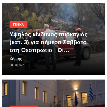
ΓΕΝΙΚΆ
Υψηλός κίνδυνος πυρκαγιάς
(κατ. 3) για σήμερα Σάββατο
στη Θεσπρωτία | Οι…
Χάρτης
08|08|2026