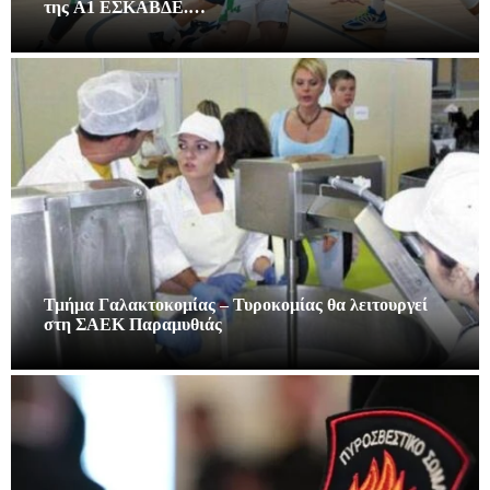
της A1 ΕΣΚΑΒΔΕ.…
Τμήμα Γαλακτοκομίας – Τυροκομίας θα λειτουργεί
στη ΣΑΕΚ Παραμυθιάς