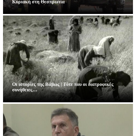
Κυριακή στη Θεσπρωτία
Οι ιστορίες της Βάβως | Τότε που οι διατροφικές
συνήθειες…