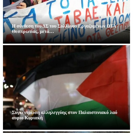
Η σύνθεση του ΔΣ του Συλλόγου Εργαζομένων ΟΤΑ
Θεσπρωτίας, μετά…
Συγκέντρωση αλληλεγγύης στον Παλαιστινιακό λαό
αυριο Κυριακή