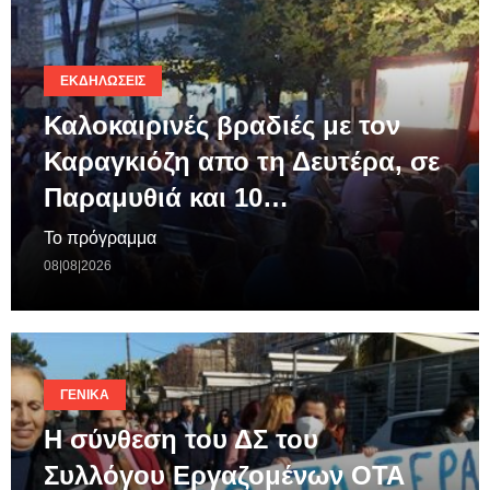
ΕΚΔΗΛΏΣΕΙΣ
Καλοκαιρινές βραδιές με τον
Καραγκιόζη απο τη Δευτέρα, σε
Παραμυθιά και 10…
Το πρόγραμμα
08|08|2026
ΓΕΝΙΚΆ
Η σύνθεση του ΔΣ του
Συλλόγου Εργαζομένων ΟΤΑ