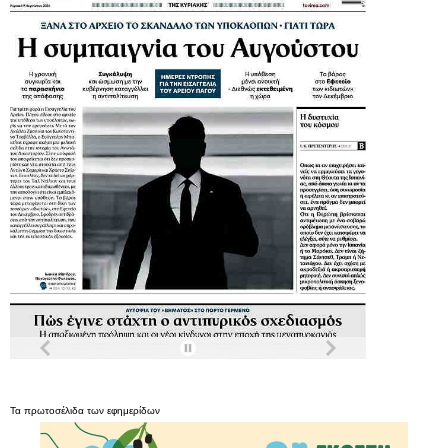
Τα
πρωτοσέλιδα
των
εφημερίδων