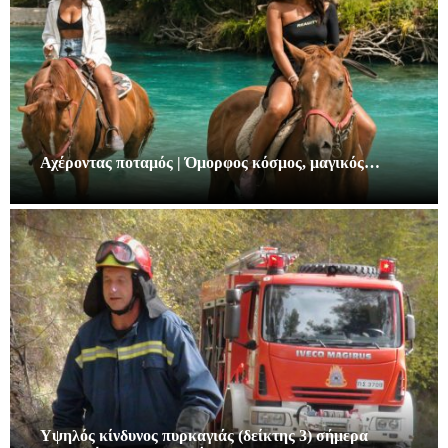
Αχέροντας ποταμός | Όμορφος κόσμος, μαγικός…
Υψηλός κίνδυνος πυρκαγιάς (δείκτης 3) σήμερα