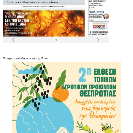
Τα
πρωτοσέλιδα
των
εφημερίδων