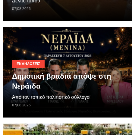
Δελτίο τύπου
07|08|2026
ΕΚΔΗΛΏΣΕΙΣ
Δημοτική βραδιά απόψε στη
Νεράιδα
Από τον τοπικό πολιτιστικό σύλλογο
07|08|2026