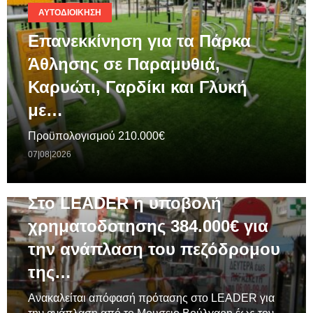
ΑΥΤΟΔΙΟΊΚΗΣΗ
Επανεκκίνηση για τα Πάρκα
Άθλησης σε Παραμυθιά,
Καρυώτι, Γαρδίκι και Γλυκή
με…
Προϋπολογισμού 210.000€
07|08|2026
ΓΕΝΙΚΆ
Στο LEADER η υποβολή
χρηματοδοτησης 384.000€ για
την ανάπλαση του πεζόδρομου
της…
Ανακαλείται απόφασή πρότασης στο LEADER για