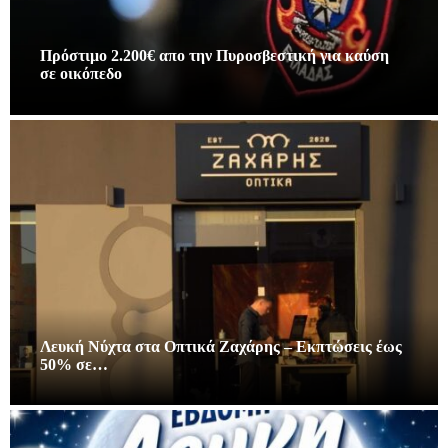
Πρόστιμο 2.200€ απο την Πυροσβεστική για καύση
σε οικόπεδο
Λευκή Νύχτα στα Οπτικά Ζαχάρης – Εκπτώσεις έως
50% σε…