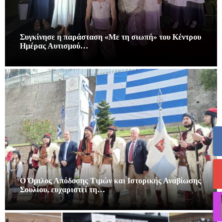
Συγκίνησε η παράσταση «Με τη σιωπή» του Κέντρου
Ημέρας Αυτισμού…
Ο Όμιλος Απόδοσης Τιμών και Ιστορικής Αναβίωσης
Σουλίου, ευχαριστεί τη…