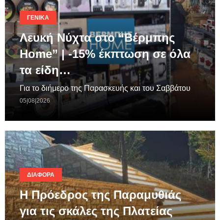
ΓΕΝΙΚΆ
Λευκή Νύχτα στο “Βέρμπης
Home” | -15% έκπτωση σε όλα
τα είδη…
Για το διήμερο της Παρασκευής και του Σαββάτου
05|08|2026
ΔΙΆΦΟΡΑ
Η Πρόεδρος της Παραμυθιάς
για τις σκάλες της Πλατείας