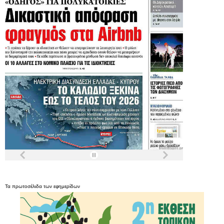
Τα
πρωτοσέλιδα
των
εφημερίδων