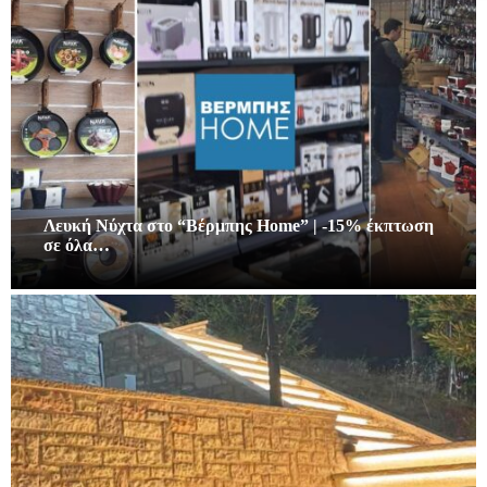
Λευκή Νύχτα στο “Βέρμπης Home” | -15% έκπτωση
σε όλα…