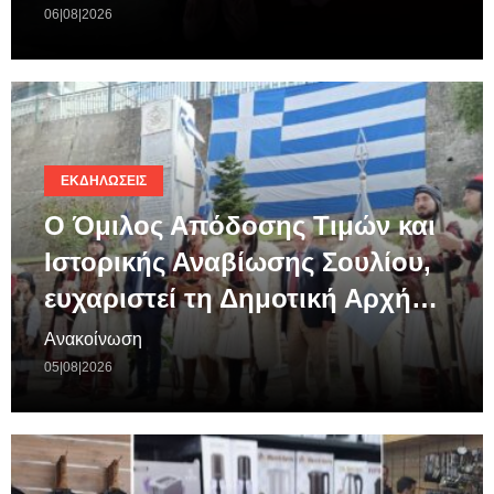
06|08|2026
ΕΚΔΗΛΏΣΕΙΣ
Ο Όμιλος Απόδοσης Τιμών και
Ιστορικής Αναβίωσης Σουλίου,
ευχαριστεί τη Δημοτική Αρχή…
Ανακοίνωση
05|08|2026