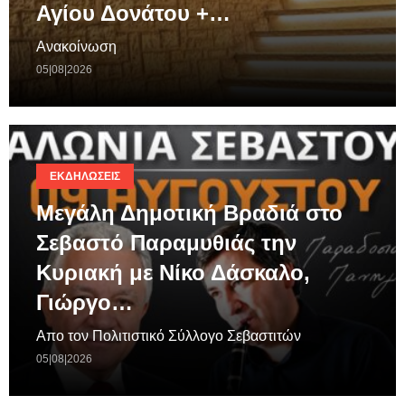
Αγίου Δονάτου +…
Ανακοίνωση
05|08|2026
ΕΚΔΗΛΏΣΕΙΣ
Μεγάλη Δημοτική Βραδιά στο
Σεβαστό Παραμυθιάς την
Κυριακή με Νίκο Δάσκαλο,
Γιώργο…
Απο τον Πολιτιστικό Σύλλογο Σεβαστιτών
05|08|2026