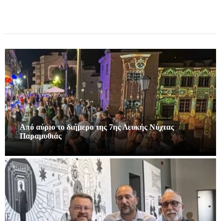
Από αύριο το διήμερο της 7ης Λευκής Νύχτας
Παραμυθιάς