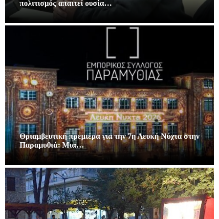
πολιτισμός απαιτεί ουσία…
Θριαμβευτική πρεμιέρα για την 7η Λευκή Νύχτα στην
Παραμυθιά: Μια…