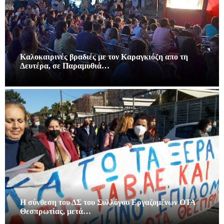
Καλοκαιρινές βραδιές με τον Καραγκιόζη απο τη
Δευτέρα, σε Παραμυθιά…
Η σύνθεση του ΔΣ του Συλλόγου Εργαζομένων ΟΤΑ
Θεσπρωτίας, μετά…