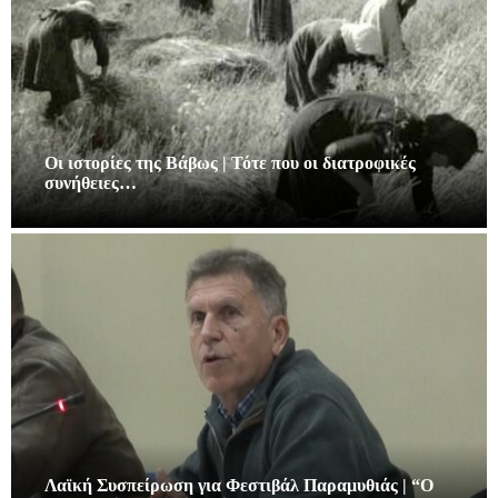
Οι ιστορίες της Βάβως | Τότε που οι διατροφικές
συνήθειες…
Λαϊκή Συσπείρωση για Φεστιβάλ Παραμυθιάς | “Ο