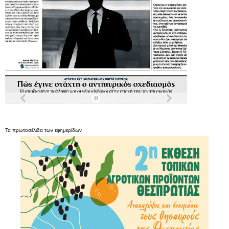
Τα
πρωτοσέλιδα
των
εφημερίδων