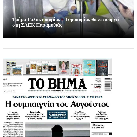
Τμήμα Γαλακτοκομίας – Τυροκομίας θα λειτουργεί
στη ΣΑΕΚ Παραμυθιάς