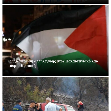
Συγκέντρωση αλληλεγγύης στον Παλαιστινιακό λαό
αυριο Κυριακή