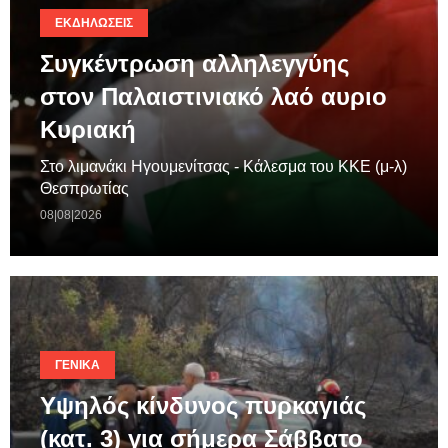
ΕΚΔΗΛΏΣΕΙΣ
Συγκέντρωση αλληλεγγύης
στον Παλαιστινιακό λαό αυριο
Κυριακή
Στο λιμανάκι Ηγουμενίτσας - Κάλεσμα του ΚΚΕ (μ-λ)
Θεσπρωτίας
08|08|2026
ΓΕΝΙΚΆ
Υψηλός κίνδυνος πυρκαγιάς
(κατ. 3) για σήμερα Σάββατο