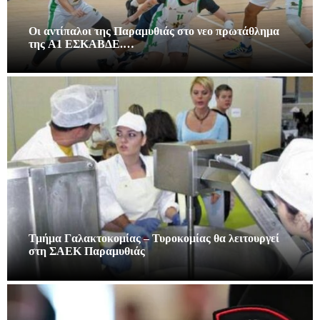
Οι αντίπαλοι της Παραμυθιάς στο νεο πρωτάθλημα
της A1 ΕΣΚΑΒΔΕ.…
Τμήμα Γαλακτοκομίας – Τυροκομίας θα λειτουργεί
στη ΣΑΕΚ Παραμυθιάς