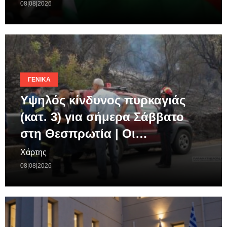
08|08|2026
ΓΕΝΙΚΆ
Υψηλός κίνδυνος πυρκαγιάς
(κατ. 3) για σήμερα Σάββατο
στη Θεσπρωτία | Οι…
Χάρτης
08|08|2026