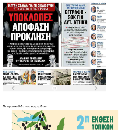
Τα
πρωτοσέλιδα
των
εφημερίδων