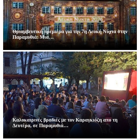
Θριαμβευτική πρεμιέρα για την 7η Λευκή Νύχτα στην
Παραμυθιά: Μια…
Καλοκαιρινές βραδιές με τον Καραγκιόζη απο τη
Δευτέρα, σε Παραμυθιά…