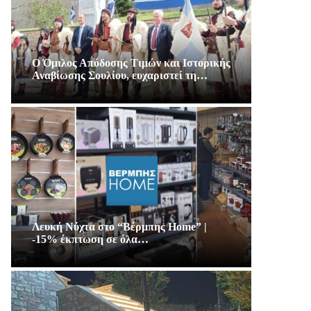
Ο Όμιλος Απόδοσης Τιμών και Ιστορικής
Αναβίωσης Σουλίου, ευχαριστεί τη…
Λευκή Νύχτα στο “Βέρμπης Home” |
-15% έκπτωση σε όλα…