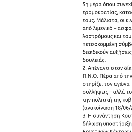
5η μέρα όπου συνεχ
τρομοκρατίας, κατα
τους. Μάλιστα, οι κ
από λιμενικό – ασφ
λοστρόμους και τους
πετσοκομμένη σύμβα
διεκδικούν αυξήσει
δουλειάς.
2. Απέναντι στον δί
Π.Ν.Ο. Πέρα από την
στηρίζει τον αγώνα 
συλλήψεις – αλλά το
την πολιτική της κυ
(ανακοίνωση 18/06/
3. Η συνάντηση Κου
δήλωση υποστήριξης 
Εργατικών Κέντρων 