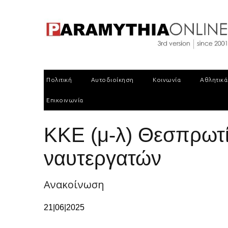
Πολιτική
Αυτοδιοίκηση
Κοινωνία
Αθλητικά
Επικοινωνία
ΚΚΕ (μ-λ) Θεσπρωτί
ναυτεργατών
Ανακοίνωση
21|06|2025