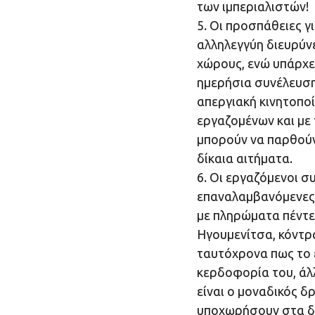
των ιμπεριαλιστών!
5. Οι προσπάθειες γ
αλληλεγγύη διευρύνε
χώρους, ενώ υπάρχε
ημερήσια συνέλευση
απεργιακή κινητοπο
εργαζομένων και με
μπορούν να παρθούν π
δίκαια αιτήματα.
6. Οι εργαζόμενοι σ
επαναλαμβανόμενες 
με πληρώματα πέντε
Ηγουμενίτσα, κόντρ
ταυτόχρονα πως το 
κερδοφορία του, άλ
είναι ο μοναδικός δ
υποχωρήσουν στα δί