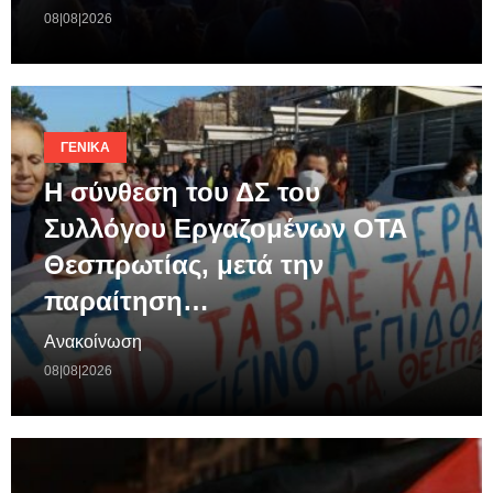
08|08|2026
ΓΕΝΙΚΆ
Η σύνθεση του ΔΣ του
Συλλόγου Εργαζομένων ΟΤΑ
Θεσπρωτίας, μετά την
παραίτηση…
Ανακοίνωση
08|08|2026