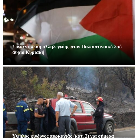
Συγκέντρωση αλληλεγγύης στον Παλαιστινιακό λαό
αυριο Κυριακή
Υψηλός κίνδυνος πυρκαγιάς (κατ. 3) για σήμερα