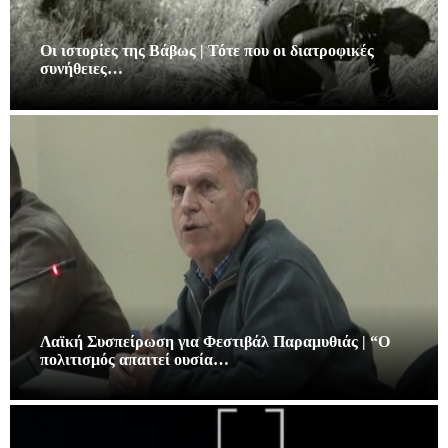
Οι ιστορίες της Βάβως | Τότε που οι διατροφικές
συνήθειες…
Λαϊκή Συσπείρωση για Φεστιβάλ Παραμυθιάς | “Ο
πολιτισμός απαιτεί ουσία…