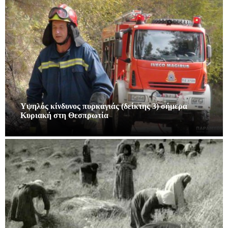
Υψηλός κίνδυνος πυρκαγιάς (δείκτης 3) σήμερα
Κυριακή στη Θεσπρωτία