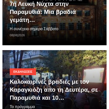
7η Λευκή Νύχτα στην
Παραμυθιά: Μια βραδιά
γεμάτη…
Η συνέχεια σημερα Σάββατο
08|08|2026
ΕΚΔΗΛΏΣΕΙΣ
Καλοκαιρινές βραδιές με τον
Καραγκιόζη απο τη Δευτέρα, σε
Παραμυθιά και 10…
Το πρόγραμμα