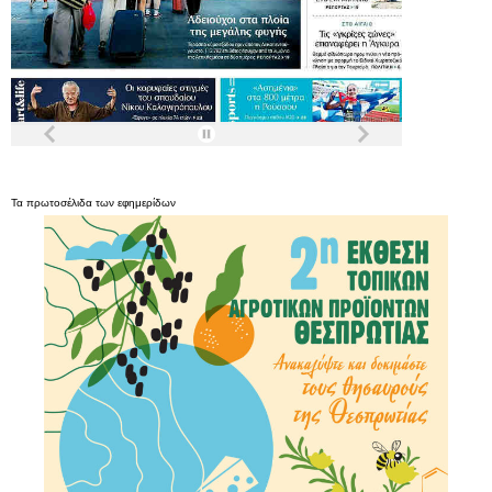
Τα
πρωτοσέλιδα
των
εφημερίδων