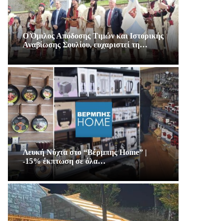
Ο Όμιλος Απόδοσης Τιμών και Ιστορικής
Αναβίωσης Σουλίου, ευχαριστεί τη…
Λευκή Νύχτα στο “Βέρμπης Home” |
-15% έκπτωση σε όλα…