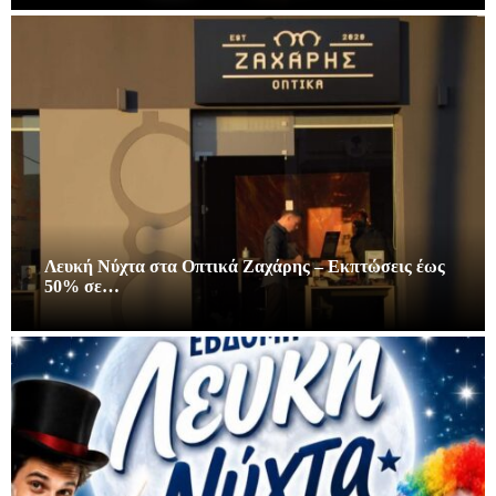
Λευκή Νύχτα στα Οπτικά Ζαχάρης – Εκπτώσεις έως
50% σε…