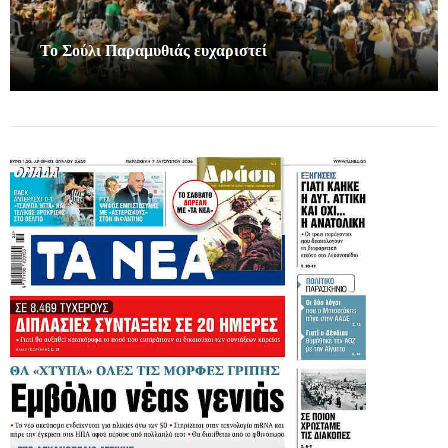
Το Σούλι Παραμυθιάς ευχαριστεί