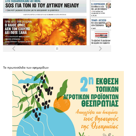
Τα
πρωτοσέλιδα
των
εφημερίδων