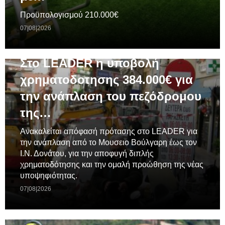
Προϋπολογισμού 210.000€
07|08|2026
ΓΕΝΙΚΆ
Στο LEADER η υποβολή
χρηματοδοτησης 384.000€ για
την ανάπλαση του πεζόδρομου
της…
Ανακαλείται απόφασή πρότασης στο LEADER για
την ανάπλαση από το Μουσειο Βούλγαρη έως τον
Ι.Ν. Δονάτου, για την αποφυγή διπλής
χρηματοδότησης και την ομαλή προώθηση της νέας
υποψηφιότητας.
07|08|2026