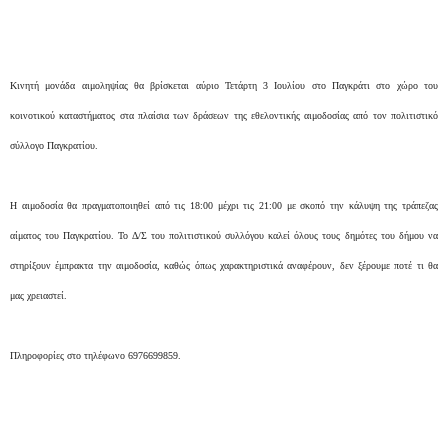
Κινητή μονάδα αιμοληψίας θα βρίσκεται αύριο Τετάρτη 3 Ιουλίου στο Παγκράτι στο χώρο του
κοινοτικού καταστήματος στα πλαίσια των δράσεων της εθελοντικής αιμοδοσίας από τον πολιτιστικό
σύλλογο Παγκρατίου.
Η αιμοδοσία θα πραγματοποιηθεί από τις 18:00 μέχρι τις 21:00 με σκοπό την κάλυψη της τράπεζας
αίματος του Παγκρατίου. Το Δ/Σ του πολιτιστικού συλλόγου καλεί όλους τους δημότες του δήμου να
στηρίξουν έμπρακτα την αιμοδοσία, καθώς όπως χαρακτηριστικά αναφέρουν, δεν ξέρουμε ποτέ τι θα
μας χρειαστεί.
Πληροφορίες στο τηλέφωνο 6976699859.