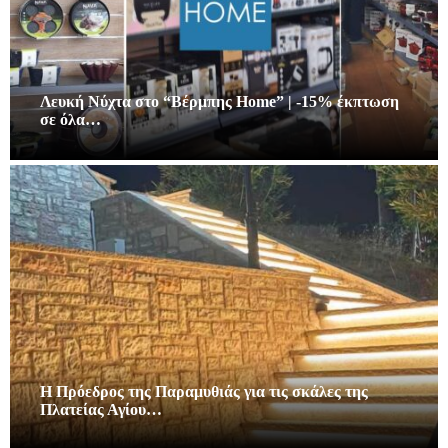
Λευκή Νύχτα στο “Βέρμπης Home” | -15% έκπτωση
σε όλα…
Η Πρόεδρος της Παραμυθιάς για τις σκάλες της
Πλατείας Αγίου…