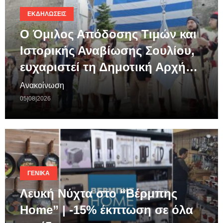
ΕΚΔΗΛΏΣΕΙΣ
Ο Όμιλος Απόδοσης Τιμών και
Ιστορικής Αναβίωσης Σουλίου,
ευχαριστεί τη Δημοτική Αρχή…
Ανακοίνωση
05|08|2026
ΓΕΝΙΚΆ
Λευκή Νύχτα στο “Βέρμπης
Home” | -15% έκπτωση σε όλα