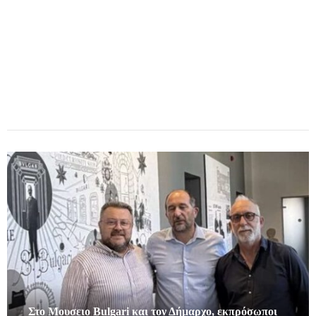
Στο Μουσειο Bulgari και τον Δήμαρχο, εκπρόσωποι