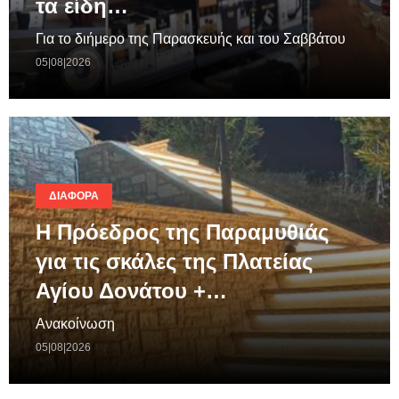
τα είδη…
Για το διήμερο της Παρασκευής και του Σαββάτου
05|08|2026
ΔΙΆΦΟΡΑ
Η Πρόεδρος της Παραμυθιάς
για τις σκάλες της Πλατείας
Αγίου Δονάτου +…
Ανακοίνωση
05|08|2026