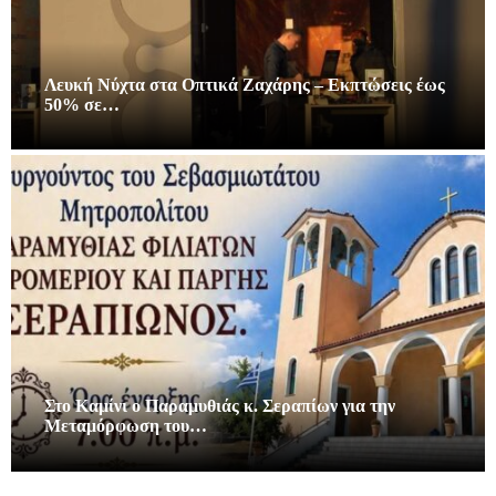
Λευκή Νύχτα στα Οπτικά Ζαχάρης – Εκπτώσεις έως
50% σε…
Στο Καμίνι ο Παραμυθιάς κ. Σεραπίων για την
Μεταμόρφωση του…