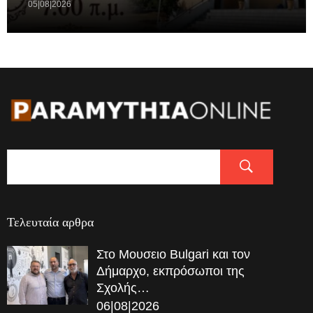
05|08|2026
Τελευταία αρθρα
Στο Μουσειο Bulgari και τον
Δήμαρχο, εκπρόσωποι της
Σχολής…
06|08|2026