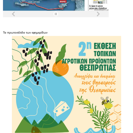
Τα
πρωτοσέλιδα
των
εφημερίδων