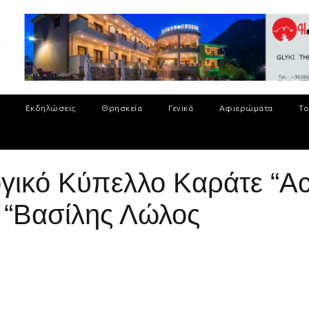
Εκδηλώσεις
Θρησκεία
Γενικά
Αφιερώματα
Το
ογικό Κύπελλο Καράτε “A
 “Βασίλης Λώλος