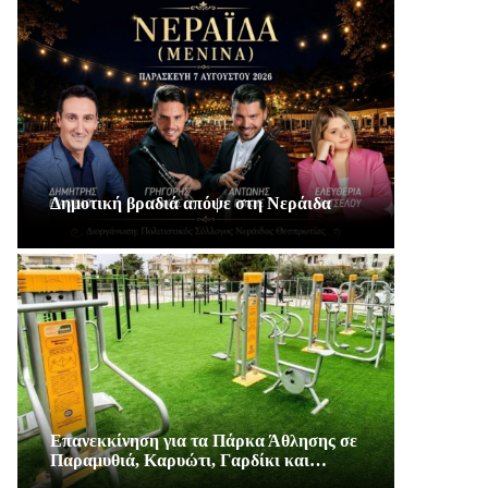
Δημοτική βραδιά απόψε στη Νεράιδα
Επανεκκίνηση για τα Πάρκα Άθλησης σε
Παραμυθιά, Καρυώτι, Γαρδίκι και…