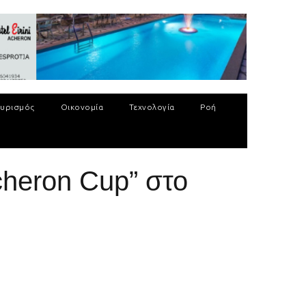
υρισμός
Οικονομία
Τεχνολογία
Ροή
cheron Cup” στο