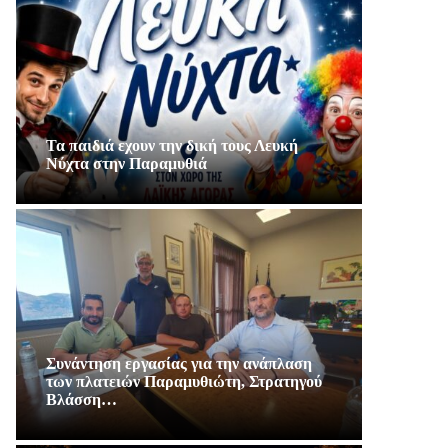
Τα παιδιά εχουν την δική τους Λευκή
Νύχτα στην Παραμυθιά
Συνάντηση εργασίας για την ανάπλαση
των πλατειών Παραμυθιώτη, Στρατηγού
Βλάσση…