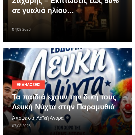
Ζαχάρης – Εκπτώσεις έως 50%
σε γυαλιά ηλίου…
.
07|08|2026
ΕΚΔΗΛΏΣΕΙΣ
Τα παιδιά εχουν την δική τους
Λευκή Νύχτα στην Παραμυθιά
Απόψε στη Λαϊκή Αγορά
07|08|2026