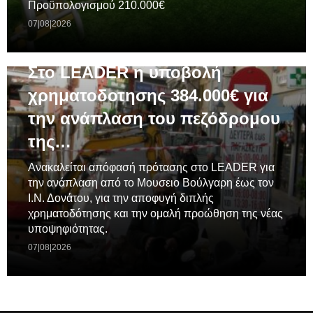
Προϋπολογισμού 210.000€
07|08|2026
ΓΕΝΙΚΆ
Στο LEADER η υποβολή
χρηματοδοτησης 384.000€ για
την ανάπλαση του πεζόδρομου
της…
Ανακαλείται απόφασή πρότασης στο LEADER για
την ανάπλαση από το Μουσειο Βούλγαρη έως τον
Ι.Ν. Δονάτου, για την αποφυγή διπλής
χρηματοδότησης και την ομαλή προώθηση της νέας
υποψηφιότητας.
07|08|2026