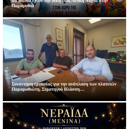
Τα παιδιά εχουν την δική τους Λευκή Νύχτα στην
Παραμυθιά
Συνάντηση εργασίας για την ανάπλαση των πλατειών
Παραμυθιώτη, Στρατηγού Βλάσση…