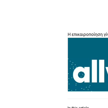
H επικαιροποίηση γί