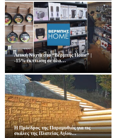
Λευκή Νύχτα στο “Βέρμπης Home” |
-15% έκπτωση σε όλα…
Η Πρόεδρος της Παραμυθιάς για τις
σκάλες της Πλατείας Αγίου…