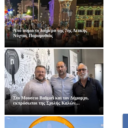
Από αύριο το διήμερο της 7ης Λευκής
Νύχτας Παραμυθιάς
Στο Μουσειο Bulgari και τον Δήμαρχο,
εκπρόσωποι της Σχολής Καλών…