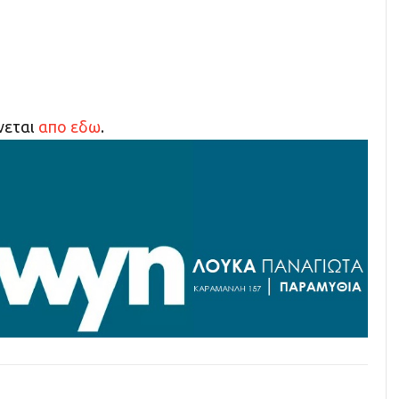
νεται
απο εδω
.