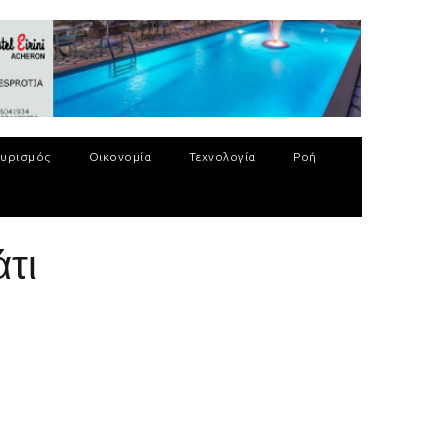
υρισμός
Οικονομία
Τεχνολογία
Ροή
άτι