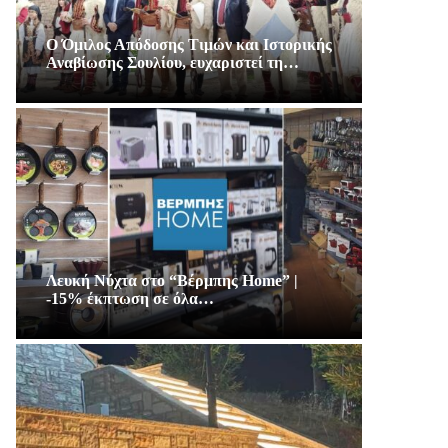
Ο Όμιλος Απόδοσης Τιμών και Ιστορικής
Αναβίωσης Σουλίου, ευχαριστεί τη…
Λευκή Νύχτα στο “Βέρμπης Home” |
-15% έκπτωση σε όλα…