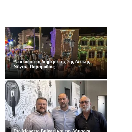
Από αύριο το διήμερο της 7ης Λευκής
Νύχτας Παραμυθιάς
Στο Μουσειο Bulgari και τον Δήμαρχο,