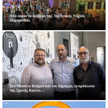
Από αύριο το διήμερο της 7ης Λευκής Νύχτας
Παραμυθιάς
Στο Μουσειο Bulgari και τον Δήμαρχο, εκπρόσωποι
της Σχολής Καλών…