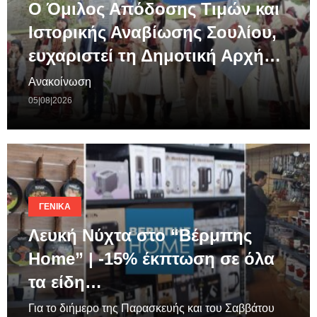
Ο Όμιλος Απόδοσης Τιμών και
Ιστορικής Αναβίωσης Σουλίου,
ευχαριστεί τη Δημοτική Αρχή…
Ανακοίνωση
05|08|2026
ΓΕΝΙΚΆ
Λευκή Νύχτα στο “Βέρμπης
Home” | -15% έκπτωση σε όλα
τα είδη…
Για το διήμερο της Παρασκευής και του Σαββάτου