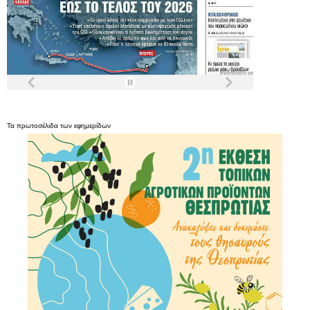
Τα
πρωτοσέλιδα
των
εφημερίδων