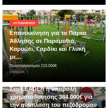
ΑΥΤΟΔΙΟΊΚΗΣΗ
Επανεκκίνηση για τα Πάρκα
Άθλησης σε Παραμυθιά,
Καρυώτι, Γαρδίκι και Γλυκή
με…
Προϋπολογισμού 210.000€
07|08|2026
ΓΕΝΙΚΆ
Στο LEADER η υποβολή
χρηματοδοτησης 384.000€ για
την ανάπλαση του πεζόδρομου