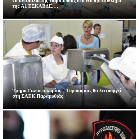
Οι αντίπαλοι της Παραμυθιάς στο νεο πρωτάθλημα
της A1 ΕΣΚΑΒΔΕ.…
Τμήμα Γαλακτοκομίας – Τυροκομίας θα λειτουργεί
στη ΣΑΕΚ Παραμυθιάς