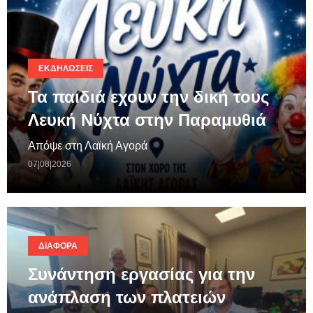
ΕΚΔΗΛΏΣΕΙΣ
Τα παιδιά εχουν την δική τους
Λευκή Νύχτα στην Παραμυθιά
Απόψε στη Λαϊκή Αγορά
07|08|2026
ΔΙΆΦΟΡΑ
Συνάντηση εργασίας για την
ανάπλαση των πλατειών