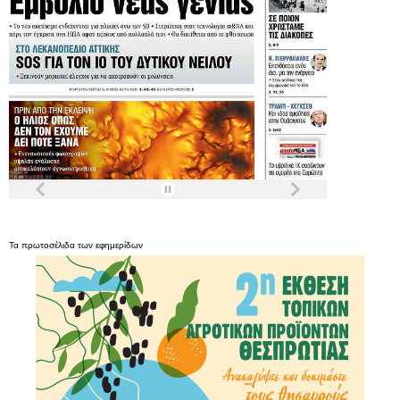
Τα
πρωτοσέλιδα
των
εφημερίδων