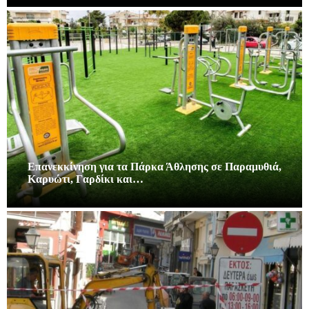
Επανεκκίνηση για τα Πάρκα Άθλησης σε Παραμυθιά,
Καρυώτι, Γαρδίκι και…