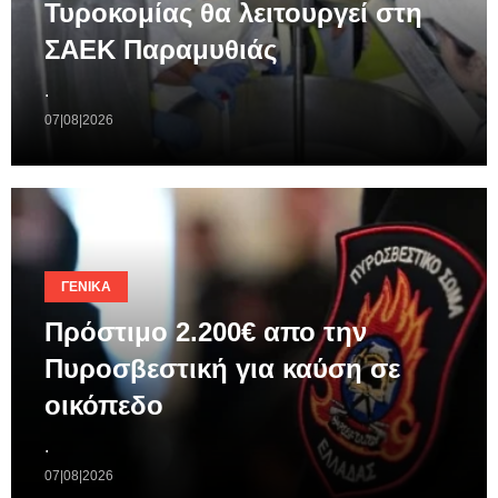
Τυροκομίας θα λειτουργεί στη
ΣΑΕΚ Παραμυθιάς
.
07|08|2026
ΓΕΝΙΚΆ
Πρόστιμο 2.200€ απο την
Πυροσβεστική για καύση σε
οικόπεδο
.
07|08|2026