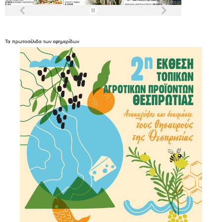
Τα
πρωτοσέλιδα
των
εφημερίδων